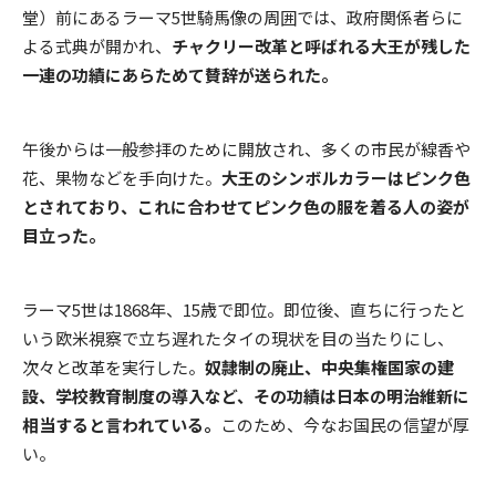
堂）前にあるラーマ5世騎馬像の周囲では、政府関係者らに
よる式典が開かれ、
チャクリー改革と呼ばれる大王が残した
一連の功績にあらためて賛辞が送られた。
午後からは一般参拝のために開放され、多くの市民が線香や
花、果物などを手向けた。
大王のシンボルカラーはピンク色
とされており、これに合わせてピンク色の服を着る人の姿が
目立った。
ラーマ5世は1868年、15歳で即位。即位後、直ちに行ったと
いう欧米視察で立ち遅れたタイの現状を目の当たりにし、
次々と改革を実行した。
奴隷制の廃止、中央集権国家の建
設、学校教育制度の導入など、その功績は日本の明治維新に
相当すると言われている。
このため、今なお国民の信望が厚
い。