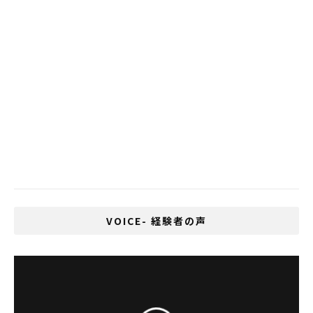
いじめが多い国、1位は日本、2位はタイ
タイ航空が機内食を販売するキャビンのよ
うなカフェをオープン
タイのリゾート施設が外国人居住者を名誉
棄損で訴える
タイでiPhoneを狙ったスパムメール拡大中
VOICE- 経験者の声