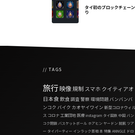
タイ初のブロックチェー
り
// TAGS
旅行
映像
規制
スマホ
クイティアオ
日本食
飲食
調査
警察
環境問題
バンバンバ
ンコク
バイク
カオヤイワイン
新型コロナウィ
ス
コロナ
工業団地
医療
instagram
タイ国鉄
中国
バン
コク閉鎖
バスケットボール
ホアヒン
ヤードン
就航
ツア
ー
タイパーティー
インラック首相
本
特集
ANNGLE
ドロ