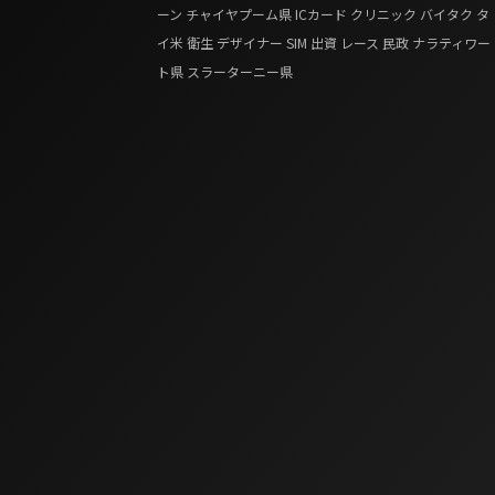
ーン
チャイヤプーム県
ICカード
クリニック
バイタク
タ
イ米
衛生
デザイナー
SIM
出資
レース
民政
ナラティワー
ト県
スラーターニー県