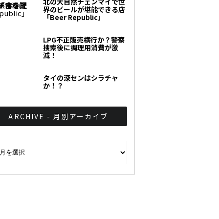
北の大自然チェンマイで世
界のビールが堪能できる店
「Beer Republic」
LPG不正販売横行か？警察
捜索後に調理用消費が激
減！
タイの深センはシラチャ
か！？
ARCHIVE - 月別アーカイブ
CHIVE - 月別アーカイブ