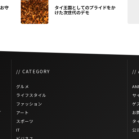
ンお守
タイ王国としてのプライドをか
けた次世代のデモ
// CATEGORY
//
グルメ
AN
ライフスタイル
サ
ファッション
ゲ
ル
アート
お
スポーツ
タ
IT
公
ビジネス