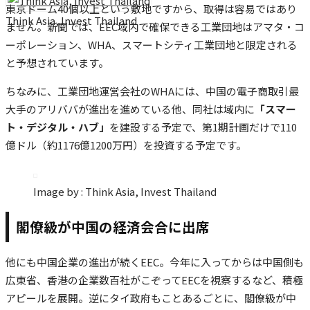
東京ドーム40個以上という敷地ですから、取得は容易ではあり
Think Asia, Invest Thailand
ません。新聞では、EEC域内で確保できる工業団地はアマタ・コ
ーポレーション、WHA、スマートシティ工業団地と限定される
と予想されています。
ちなみに、工業団地運営会社のWHAには、中国の電子商取引最
大手のアリババが進出を進めている他、同社は域内に
「スマー
ト・デジタル・ハブ」
を建設する予定で、第1期計画だけで110
億ドル（約1176億1200万円）を投資する予定です。
Image by : Think Asia, Invest Thailand
閣僚級が中国の経済会合に出席
他にも中国企業の進出が続くEEC。今年に入ってからは中国側も
広東省、香港の企業数百社がこぞってEECを視察するなど、積極
アピールを展開。逆にタイ政府もことあるごとに、閣僚級が中