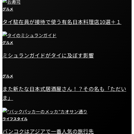
グルメ
タイ駐在員が接待で使う有名日本料理店10選＋１
グルメ
ミシュランガイドがタイに及ぼす影響
グルメ
また新たな日本式居酒屋さん！？その名も「ただい
ま」
ライフスタイル
バンコクはアジアで一番人気の旅行先