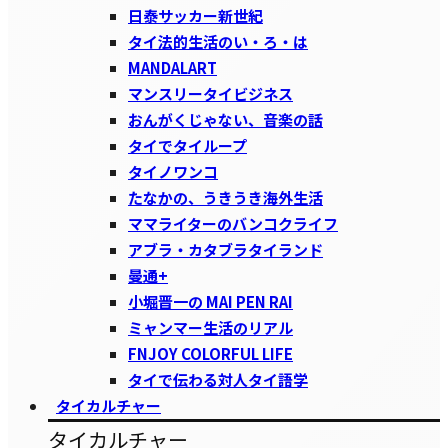
日泰サッカー新世紀
タイ法的生活のい・ろ・は
MANDALART
マンスリータイビジネス
おんがくじゃない、音楽の話
タイでタイループ
タイノワンコ
たなかの、うきうき海外生活
ママライターのバンコクライフ
アブラ・カタブラタイランド
曼通+
小堀晋一の MAI PEN RAI
ミャンマー生活のリアル
FNJOY COLORFUL LIFE
タイで伝わる対人タイ語学
タイカルチャー
タイカルチャー