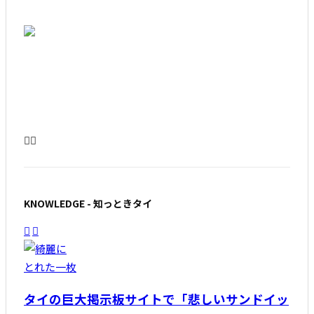
山田綾希子さん
シンハビールが絶賛するバンコクラーメン店の
老舗「山小屋グループ」名誉会長、緒方正年
氏 単独インタビュー
KNOWLEDGE - 知っときタイ
タイの巨大掲示板サイトで「悲しいサンドイッ