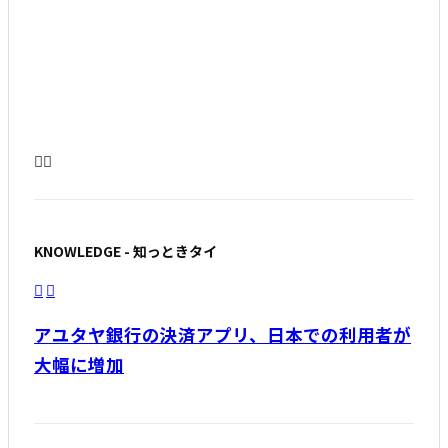
「10年前と比べてタイは大きく成長した！」
JETROバンコク事務所 助川成也氏 インタビュ
ー
KNOWLEDGE - 知っときタイ
アユタヤ銀行の決済アプリ、日本での利用者が
大幅に増加