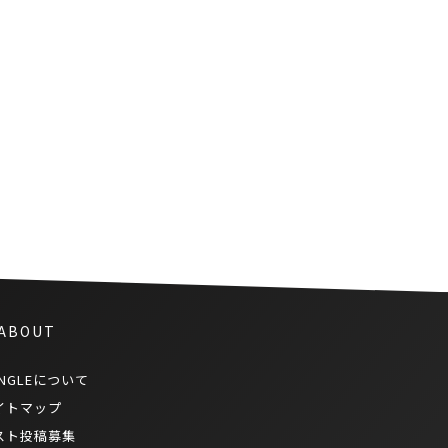
New Latitude Wine 新緯度帯
ワインの魅力。最終回－リッチ
で膨らみのあるボディ
 ABOUT
NGLEについて
イトマップ
スト投稿募集