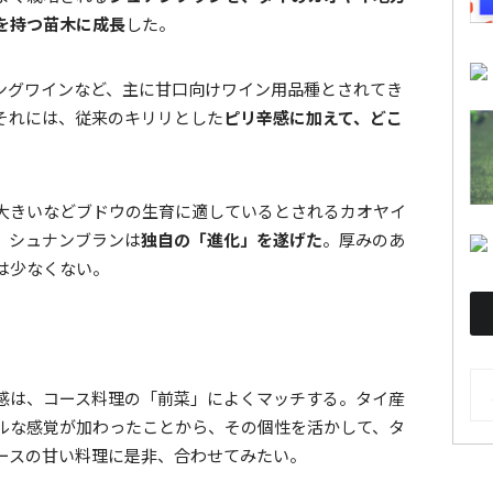
を持つ苗木に成長
した。
ングワインなど、主に甘口向けワイン用品種とされてき
それには、従来のキリリとした
ピリ辛感に加えて、どこ
。
大きいなどブドウの生育に適しているとされるカオヤイ
、シュナンブランは
独自の「進化」を遂げた
。厚みのあ
は少なくない。
AR
感は、コース料理の「前菜」によくマッチする。タイ産
ルな感覚が加わったことから、その個性を活かして、タ
ースの甘い料理に是非、合わせてみたい。