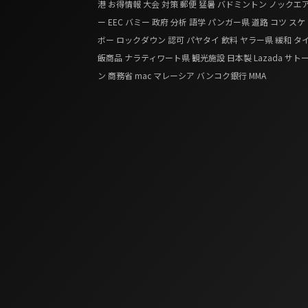
港
お得情報
大会
対策
郵便
猛暑
バドミントン
ノックエ
ー
EEC
バミー
政府
分析
語学
パンガー県
道路
コツ
スケ
ボー
ロックダウン
認可
パヤタイ
飲料
ヤラー県
緩和
タ
飯商品
ナラティワート県
観光施設
日本製
Lazada
サト
ン
商務省
mac
マレーシア
バンコク銀行
MMA