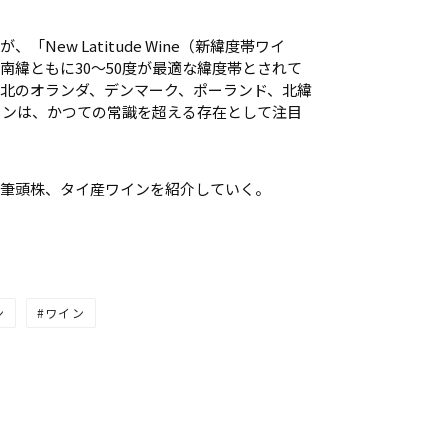
New Latitude Wine（新緯度帯ワイ
南緯ともに30～50度が最適な緯度帯とされて
以北のオランダ、デンマーク、ポーランド、北緯
ワインは、かつての常識を超える存在として注目
筆頭株、タイ産ワインを紹介していく。
ン
ワイン