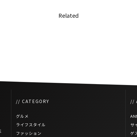
Related
日本の食材で創作タイ料理を！
るタイ
「Yum! Yam! SOUL SOUP
KITCHEN」特別版がバンコクで
開催！
// CATEGORY
//
グルメ
AN
ライフスタイル
サ
空
ファッション
ゲ