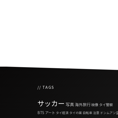
世界のワイン好きも訪れ
で人気の２大ワイナリー
// TAGS
サッカー
写真
海外旅行
映像
タイ警察
BTS
アート
タイ経済
タイの薬
自転車
注意
ドンムアン