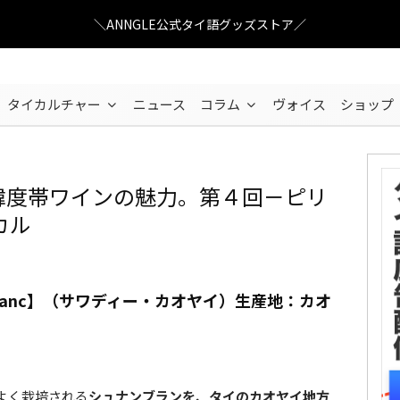
＼ANNGLE公式タイ語グッズストア／
タイカルチャー
ニュース
コラム
ヴォイス
ショップ
NE 新緯度帯ワインの魅力。第４回－ピリ
カル
enin Blanc】（サワディー・カオヤイ）生産地：カオ
よく栽培される
シュナンブランを、タイのカオヤイ地方