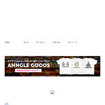
ビラ
フアヒン
ホテル
リゾート
TAGS