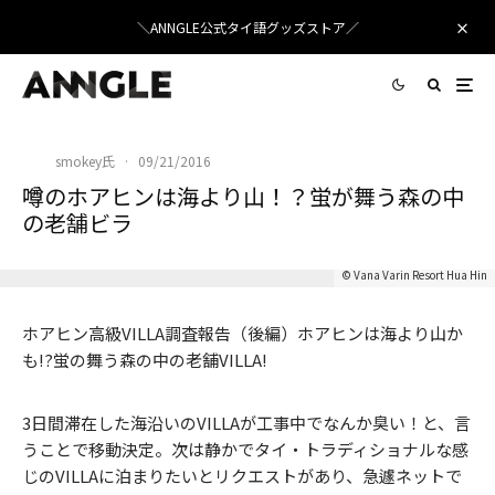
＼ANNGLE公式タイ語グッズストア／
smokey氏
·
09/21/2016
噂のホアヒンは海より山！？蛍が舞う森の中
の老舗ビラ
© Vana Varin Resort Hua Hin
ホアヒン高級VILLA調査報告（後編）ホアヒンは海より山か
も!?蛍の舞う森の中の老舗VILLA!
3日間滞在した海沿いのVILLAが工事中でなんか臭い！と、言
うことで移動決定。次は静かでタイ・トラディショナルな感
じのVILLAに泊まりたいとリクエストがあり、急遽ネットで