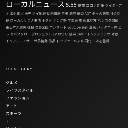
ローカルニュース
5.55
映像
コロナ対策
クイティア
オ
海外進出
販売
タイ観光
便利情報
デモ
病院
選挙
AOT
タイの病気
社会問
題
ローカルサウナ事情
ホクト
デング熱
学生
雨季
東北地方
バンコク閉鎖
東日本大震災
税制
吹奏楽団
コンサート
youtube
芸術
温泉
パッタニー県
ビ
ラ
セパタクロー
プロジェクト
EV
お守り
感染
CAMP
インフルエンザ
考察
インフルエンサー
世界情勢
作品
トップセールス
中国化
日本初登場
// CATEGORY
グルメ
ライフスタイル
ファッション
アート
スポーツ
IT