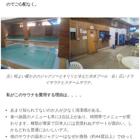
のでご心配なく。
左）程よい暖かさのジャグジーとキリリと冷えた冷水プール 右）広いドラ
イサウナとスチームサウナ。
私がこのサウナを愛用する理由は、、、、
あまり知られてないのか人が少なく清潔感がある。
食べ放題のメニューも常に2点以上があり、時間帯でメニューが変
わります。種類が豊富で日本人には見慣れぬデザートが面白い。し
かもどれも普通においしいデス。
他のサウナの温水ジャグジーはなぜか激熱（約44度以上）でゆっく