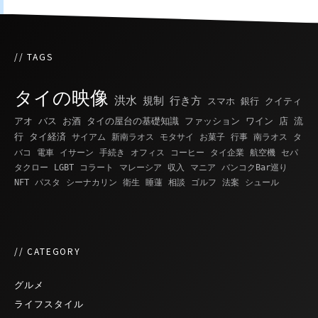
// TAGS
タイの映像
洪水
規制
行き方
スマホ
銀行
クイティ
アオ
バス
お酒
タイの屋台の基礎知識
ファッション
ワイン
店
流
行
タイ経済
サイアム
新南ラオス
モタサイ
お菓子
行事
南ラオス
タ
バコ
電車
イサーン
手続き
オフィス
コーヒー
タイ企業
航空機
セパ
タクロー
LGBT
コラート
マレーシア
収入
マニア
バンコクBar巡り
NFT
パスタ
シーナカリン
衛生
睡蓮
相談
ゴルフ
法案
シュール
// CATEGORY
グルメ
ライフスタイル