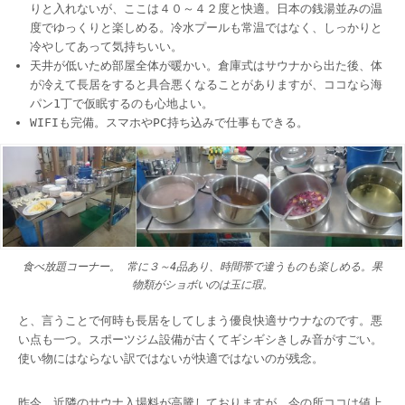
りと入れないが、ここは４０～４２度と快適。日本の銭湯並みの温
度でゆっくりと楽しめる。冷水プールも常温ではなく、しっかりと
冷やしてあって気持ちいい。
天井が低いため部屋全体が暖かい。倉庫式はサウナから出た後、体
が冷えて長居をすると具合悪くなることがありますが、ココなら海
パン1丁で仮眠するのも心地よい。
WIFIも完備。スマホやPC持ち込みで仕事もできる。
食べ放題コーナー。 常に３～4品あり、時間帯で違うものも楽しめる。果
物類がショボいのは玉に瑕。
と、言うことで何時も長居をしてしまう優良快適サウナなのです。悪
い点も一つ。スポーツジム設備が古くてギシギシきしみ音がすごい。
使い物にはならない訳ではないが快適ではないのが残念。
昨今、近隣のサウナ入場料が高騰しておりますが、今の所ココは値上