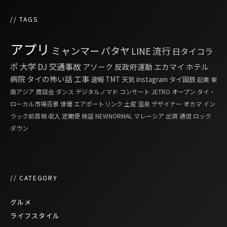
// TAGS
アプリ
ミャンマー
パタヤ
LINE
流行
日タイコラ
ボ
大学
DJ
交通事故
アソーク
反政府運動
エカマイ
ホテル
病院
タイの怖い話
工事
速報
TMT
天気
instagram
タイ国鉄
起業
東
南アジア
商談会
ダンス
デジタルノマド
コンサート
JETRO
オープン
タイ・
ローカル市場百景
俳優
エアポートリンク
土産
温泉
デザイナー
オカマ
イン
ラック前首相
収入
定期便
検証
NEWNORMAL
マレーシア
出資
通信
ロック
ダウン
// CATEGORY
グルメ
ライフスタイル