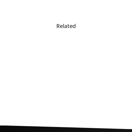
Related
大麻使用の規制を強化
タイ保健相、政府が新型コロナの治療費を負担
しない考えを主張
タイの警察官が家で大麻を育てていた女性を逮
捕し懲戒処分に