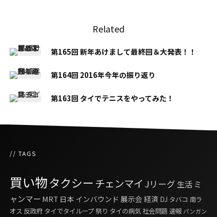
Related
第165回 新年あけまして最終回＆大発表！！
第164回 2016年今年の振り返り
第163回 タイでテニスをやってみた！
// TAGS
買い物
タクシー
チェンマイ
Jリーグ
生活
ミ
ャンマー
MRT
日本
インバウンド
展示会
経済
DJ
タバコ
南ラ
オス
反政府
タイでタイループ
祭り
タイの病気
社会問題
速報
パンガン