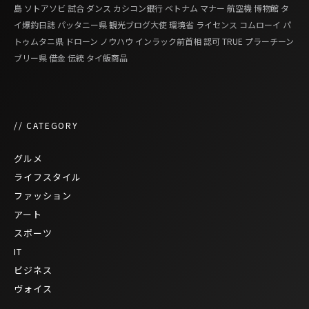
島
ソトアソビ
試合
ダンス
カシコン銀行
ベトナム
マナー
航空機
博物館
タ
イ爆釣日誌
パッタニー県
観光ブログ大使
環境省
ライセンス
コムローイ
パ
トゥムタニ県
ドローン
ノウハウ
インラック前首相
認可
TRUE
プラーチーン
ブリー県
借金
伝統
タイ飯商品
// CATEGORY
グルメ
ライフスタイル
ファッション
アート
スポーツ
IT
ビジネス
ヴォイス