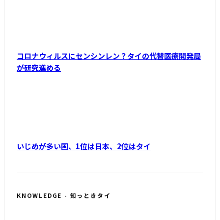
コロナウィルスにセンシンレン？タイの代替医療開発局
が研究進める
いじめが多い国、1位は日本、2位はタイ
KNOWLEDGE - 知っときタイ