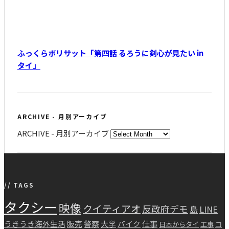
ふっくらボリサット「第四話 るろうに剣心が見たい in
タイ」
ARCHIVE - 月別アーカイブ
ARCHIVE - 月別アーカイブ
// TAGS
タクシー
映像
クイティアオ
反政府デモ
島
LINE
うきうき海外生活
販売
警察
大学
バイク
仕事
日本からタイ
工事
コ