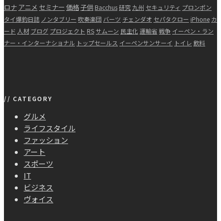
ロナ
アニメ
セミナー
価格
子供
Bacchus
研究
九州
セキュリティ
プロンポン
タイ爆釣日誌
ノンタブリー
吹奏楽団
バーツ
チェンダオ
セパタクロー
iPhone
カ
ード
人材
ブログ
プロジェクト
RS
サムーン
民主化
運輸省
戦争
イーペン・ラン
ナー・インターナショナル
トップセールス
イーペンサンサーイ
トイレ
飲料
// CATEGORY
グルメ
ライフスタイル
ファッション
アート
スポーツ
IT
ビジネス
ヴォイス