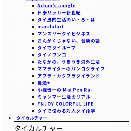
Achan’s anngle
日泰サッカー新世紀
タイ法的生活のい・ろ・は
mandalart
マンスリータイビジネス
おんがくじゃない、音楽の話
タイでタイループ
タイノワンコ
たなかの、うきうき海外生活
ママライターのバンコクライフ
アブラ・カタブラタイランド
曼通+
小堀晋一の Mai Pen Rai
ミャンマー生活のリアル
FNJOY COLORFUL LIFE
タイで伝わる対人タイ語学
タイカルチャー
タイカルチャー