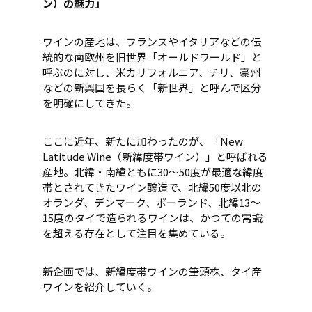
ン）の魅力」
ワインの産地は、フランスやイタリアなどの伝
統的な南欧州を旧世界「オールドワールド」と
呼ぶのに対し、米カリフォルニア、チリ、豪州
などの新興国を長らく「新世界」と呼んで区分
を明確にしてきた。
ここに近年、新たに加わったのが、「New
Latitude Wine（新緯度帯ワイン）」と呼ばれる
産地。北緯・南緯ともに30～50度が最適な緯度
帯とされてきたワイン醸造で、北緯50度以北の
オランダ、デンマーク、ポーランド、北緯13～
15度のタイで造られるワインは、かつての常識
を超える存在として注目を集めている。
新企画では、新緯度帯ワインの筆頭株、タイ産
ワインを紹介していく。