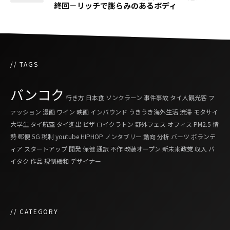
終回－リッチで膨らみのあるボディ
// TAGS
バンコク
行き方
日本食
ソンクラーン
事件事故
タイ人観光客
フ
ァッション
漫画
ワイン
映画
インバウンド
うきうき海外生活
渋滞
モタサイ
大学生
タイ航空
タイ進出
ビザ
ロイクラトン
野外フェス
オフィス
PM2.5
情
勢
郵便
5G
税制
youtube
HIPHOP
ノンタブリー
動向
分析
バーツ
ボランテ
ィア
スタートアップ
開発
保健
通訳
不作
改装オープン
新未来政党
収入
バ
イタク
作品
規制緩和
デザイナー
// CATEGORY