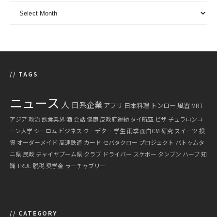
ARCHIVE - 月別アーカイブ
// TAGS
ニュース
人
日系企業
アプリ
日本料理
トンロー
風習
MRT
アジア
政治
飲食業界
酒
会話
健康
反政府運動
タイ航空
ビザ
チュラロンコ
ーン大学
シーロム
ビジネス
クーデター
学生
雨季
面白CM
研究
スイーツ
投
資
オーダーメイド
高速鉄道
カード
セパタクロー
プロジェクト
パトゥムタ
ニ県
民政
チャイヤプーム県
クラブ
ドライバー
スケボー
タンブン
ハーブ
知
識
TRUE
脱税
奨学金
ラーチャブリー
// CATEGORY