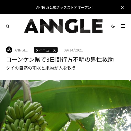
ANNGLE公式グッズストアオープン！
ANNGLE
·
タイニュース
·
09/14/2021
コーンケン県で3日間行方不明の男性救助
タイの自然の雨水と果物が人を救う