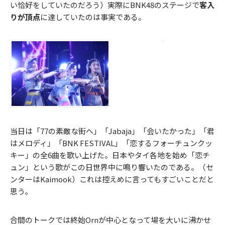
い恰好をしていたのだろう）実際にBNK48のステージで
客入
りが頂点
に達していたのは事実である。
当日は「77の素敵な街へ」「Jabaja」「会いたかった」「君
はメロディ」「BNK FESTIVAL」「恋するフォーチュンクッ
キー」の全6曲を歌い上げた。日本やタイ各地を始め「恋チ
ュン」という歌がこの日世界中に鳴り響いたのである。（セ
ンターはKaimook）これは控えめに言ってもすごいことだと
思う。
合間のトークでは終始Ornが中心となって場を大いに沸かせ