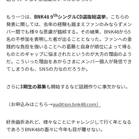
th
もう一つは、
BNK48 9
シングルCD選抜総選挙
。こちらの
発表に関しては、去年の経験も踏まえファンのみならずメン
バー間でも様々な思慮が錯綜する。その結果、BNK48から5
名の不参加を表明した者が出ることとなった。ファンへの金
銭的な負担を強いることへの葛藤と自身が順位によって得る
ものとのギャップに悩まされたというのが大方の理由のよう
だ。こういった理由をあからさまにメンバー個人が発信でき
てしまうのも、SNSの力なのだろうか。
さらに
3期生の募集
も開始するなど話題作りに事欠かない。
（お申込みはこちら→
audition.bnk48.com）
紆余曲折あれど、様々なことにチャレンジして行く年となる
であろうBNK48の面々に今年も目が離せない。