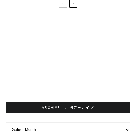
SNSで批判殺到！タイで有名な感動CMを中国
がモロパクリ
誰も語らない、タイのトイレの話
タイで販売中のケータイを探すなら”SIAM
PHONE サイアムフォン”で下見をしてから！
ARCHIVE - 月別アーカイブ
ARCHIVE - 月別アーカイブ