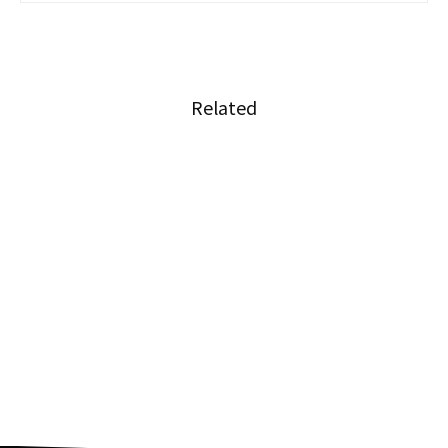
Related
BNK48 ナムヌンがCEOに就任⁉～「HIGH
TENSION Company」
タイのドンキはアイドルの聖地になりうるか⁈
BNK48事務所が新たにクリエイターアカデミー
を開設⁈