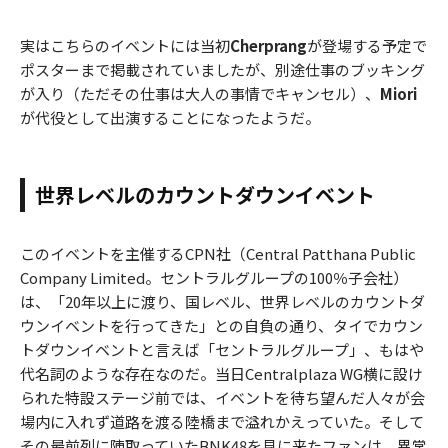
実はこちらのイベントには当初
Cherprang
が登場する予定で
ポスターまで掲載されていましたが、別途仕事のブッキング
が入り（ただその仕事は大人の事情でキャンセル）、
Miori
が代役として出演することになったようだ。
世界レベルのカウントダウンイベント
このイベントを主催するCPN社（Central Patthana Public
Company Limited。セントラルグループの100％子会社）
は、「20年以上に渡り、国レベル、世界レベルのカウントダ
ウンイベントを行ってきた」との自負の通り、タイでカウン
トダウンイベントと言えば「セントラルグループ」、もはや
代名詞のような存在なのだ。当日Centralplaza WG横に設け
られた特設ステージ前では、イベントを待ち望んだ人々が会
場内に入れず道路を渡る陸橋まで溢れかえっていた。そして
その最前列に陣取っていたBNK48を見に来たファンは、異常