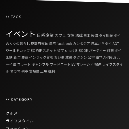
// TAGS
イベント
日系企業
カフェ
女性
法律
日本
経済
タイ観光
タイ
の人々の暮らし
反政府運動
病院
facebook
カンボジア
日本からタイ
AOT
ワールドカップ
EC
WIFIスポット
留学
smart G-BOOK
パーティー
対策
タイ
国鉄
新年
農家
インラック首相
習い事
政策
タクシン
公害
語学
ANNGLE
ル
ーイ県
コラート
ギャンブル
フードコート
EV
マレーシア
撤退
ライフスタイ
ル
オカマ
列車
富裕層
工場
批判
// CATEGORY
グルメ
ライフスタイル
ファッション