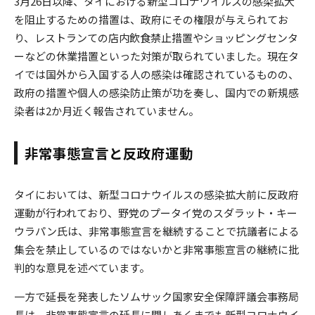
3月26日以降、タイにおける新型コロナウイルスの感染拡大
を阻止するための措置は、政府にその権限が与えられてお
り、レストランての店内飲食禁止措置やショッピングセンタ
ーなどの休業措置といった対策が取られていました。現在タ
イでは国外から入国する人の感染は確認されているものの、
政府の措置や個人の感染防止策が功を奏し、国内での新規感
染者は2か月近く報告されていません。
非常事態宣言と反政府運動
タイにおいては、新型コロナウイルスの感染拡大前に反政府
運動が行われており、野党のプータイ党のスダラット・キー
ウラパン氏は、非常事態宣言を継続することで抗議者による
集会を禁止しているのではないかと非常事態宣言の継続に批
判的な意見を述べています。
一方で延長を発表したソムサック国家安全保障評議会事務局
長は、非常事態宣言の延長に関しあくまでも新型コロナウイ