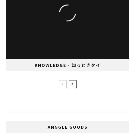
「子供に関わる仕事をしたい」と話す幼稚園
教諭、森和佳子さん
KNOWLEDGE - 知っときタイ
バンコク 年末年始の移動？安心してくださ
い、走ってますよ！
ANNGLE GOODS