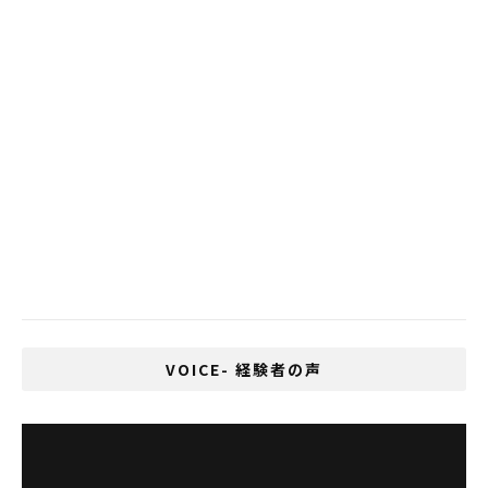
怒りに満ちたランナーがバンコクマラソン
の外国人禁止を非難
いじめが多い国、1位は日本、2位はタイ
タイの非常事態宣言は9月まで延長
チャオプラヤ川でクルーズ船が沈没
レッドブルひき逃げ事件８００万円で和解
成立。知財侵害も続くなど、踏んだり蹴っ
たりの創業家一族！
VOICE- 経験者の声