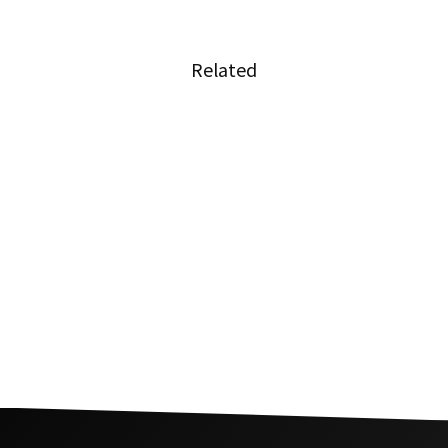
Related
バンコク初の無人交通システム始動
MRTブルーラインとバンコクとBTSグリーンラ
インを結ぶスカイウォークがオープン
バンコク高架鉄道の延伸区間試運転開始、都は
運賃65B以下要請