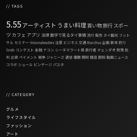
// TAGS
5.55
アーティスト
うまい料理
買い物
旅行
スポー
ツ
カフェ
アプリ
法律
数字で見るタイ事情
流行
販売
タイ観光
フット
サル
セミナー
Visionaleaders
注意
ビジネス
交通
Bacchus
企画
新年
釣り
Grab
コンテスト
金融
ナコン シータマラート県
旅行者
チェンダオ
政策
批
判
出資
ペイメント
戦争
ジャニーズ
通信
優勝
関税
騒音
脱税
動画ニュース
コラボ
シュール
ビンテージ
パスタ
// CATEGORY
グルメ
ライフスタイル
ファッション
アート