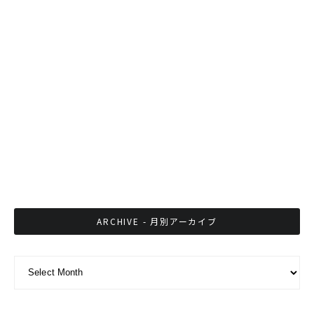
期間限定！タイのナイトマーケットART BOX
19回目のタイ軍事クーデター宣言から2ヶ月が
過ぎて
低金利の銀行よりも投資、高齢者増え将来に不
安も
ARCHIVE - 月別アーカイブ
ARCHIVE - 月別アーカイブ