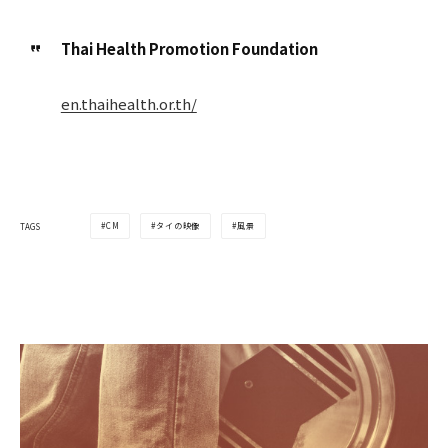
Thai Health Promotion Foundation
en.thaihealth.or.th/
CM
タイの映像
風景
TAGS