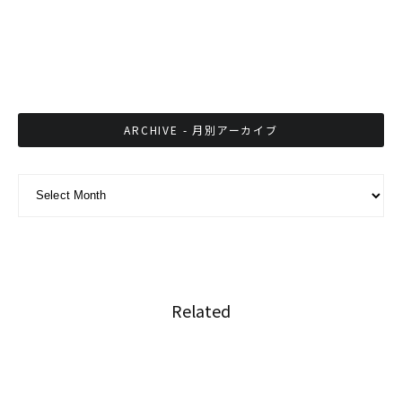
お酒を飲む店でも室内ではタバコが吸えない。
意外に厳しいタイの喫煙事情。
ARCHIVE - 月別アーカイブ
ARCHIVE - 月別アーカイブ
Related
やはり保険は感動よりも詳細内容！？タイの生
命保険の新CM