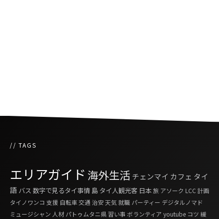
再生回数700万回突破！車道で落ち着かせるヤ
ードムのCMが話題に
バンコクにできたリトルチャイナタウン
// TAGS
エリアガイド
海外生活
チェンマイ
カフェ
タイ
語
バス
数字で見るタイ事情
島
タイ人観光客
日本
旅
アソーク
LCC
計画
タイノワンコ
支援
自転車
交通
治安
天気
就職
パーティー
デジタルノマド
ミュージシャン
人材
パトゥムタニ県
習い事
ボランティア
youtube
コツ
緩