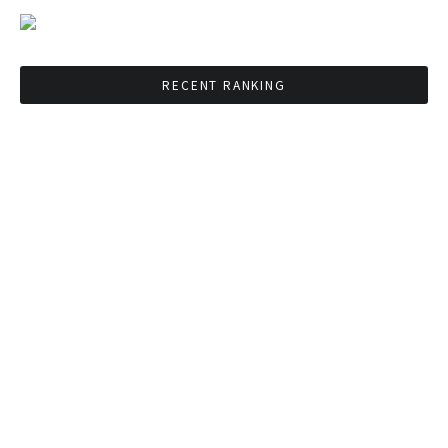
RECENT RANKING
BMAが新年のイベントに向けてルールを発行
タイ観光庁が経済促進に向けインフルエンサー
と連携
Googleタイ検索ワードTOP10を発表 第1位は
コロナ補助金政策