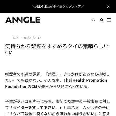
＼ANNGLE公式タイ語グッズストア／
KEN
·
06/26/2012
気持ちから禁煙をすすめるタイの素晴らしい
CM
喫煙者の永遠の課題、「禁煙」。きっかけがあるなら挑戦し
たい…でも続かない。そんな中、
Thai Health Promotion
FoundationのCM
が先日から話題になっている。
子供がタバコを片手に持ち、市街で喫煙中の一般市民に対し
て
「ライターを貸して下さい。」
と尋ねる。人々はその子供
に
「タバコは体に良くないから吸わないほうがいい」
と答え