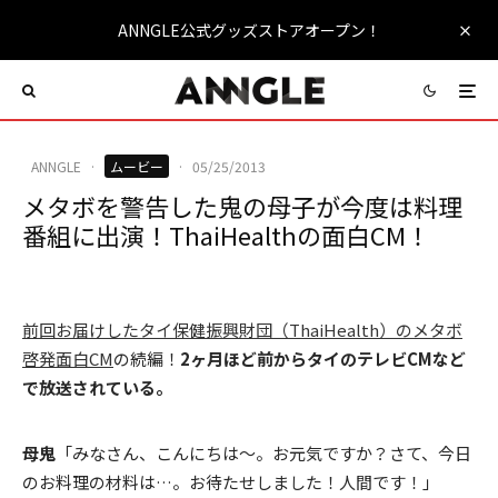
ANNGLE公式グッズストアオープン！
ANNGLE
·
ムービー
·
05/25/2013
メタボを警告した鬼の母子が今度は料理
番組に出演！ThaiHealthの面白CM！
前回お届けしたタイ保健振興財団（ThaiHealth）のメタボ
啓発面白CM
の続編！
2ヶ月ほど前からタイのテレビCMなど
で放送されている。
母鬼
「みなさん、こんにちは～。お元気ですか？さて、今日
のお料理の材料は…。お待たせしました！人間です！」