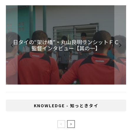
「出会い」タイで見つけた相棒トンロー横丁
日タイの“架け橋”・丸山良明ランシットＦＣ
タイでネットを活用した日系スタートアップ
「アナタもヨガで自分を見つけて！」と話す
タイ進出を目指す中小企業支援コーディネー
ヨガスタジオ経営、鈴木朋子さん
監督インタビュー【其の一】
ター、千田多美重さん
木村 好志
佐藤貴哉
KNOWLEDGE - 知っときタイ