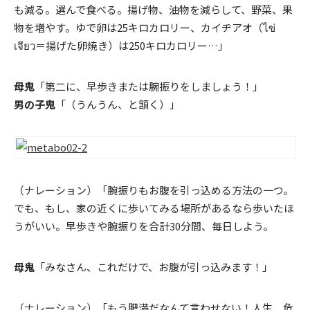
も減る。選んで食べる。揚げ物、油物を減らして、野菜、果
物を増やす。ゆで卵は25キロカロリー、カイヂアオ（ไข่
เจียว＝揚げた卵焼き）は250キロカロリー…」
母鬼
「第二に、早歩きまたは腕振りをしましょう！」
男の子鬼
「（うんうん、と頷く）」
（ナレーション）「腕振りもお腹を引っ込める方法の一つ。
でも、もし、家の近くに歩いてみる場所があるなら歩いたほ
うがいい。早歩きや腕振りを合計30分間、毎日しよう。
母鬼
「みなさん、これだけで、お腹が引っ込みます！」
（ナレーション）「もう肥満だなんて言わせない！人生、危