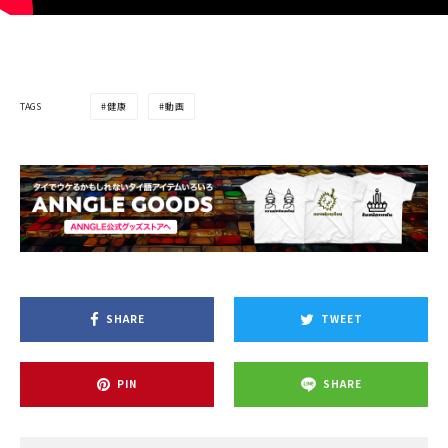
TAGS
健康
動画
SHARE
TWEET
PIN
SHARE