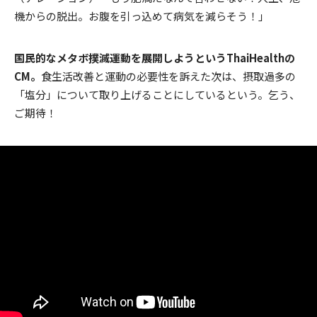
機からの脱出。お腹を引っ込めて病気を減らそう！」
国民的なメタボ撲滅運動を展開しようというThaiHealthの
CM。
食生活改善と運動の必要性を訴えた次は、摂取過多の
「塩分」について取り上げることにしているという。乞う、
ご期待！