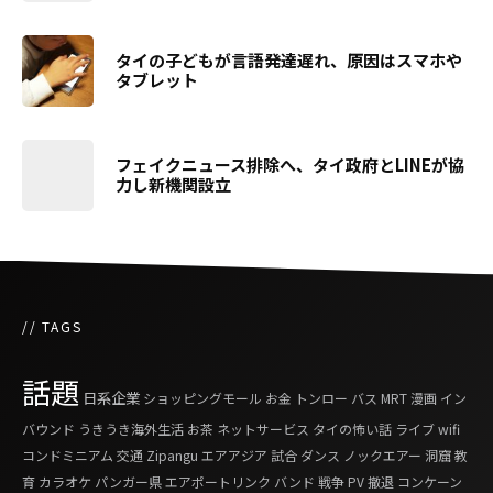
タイの子どもが言語発達遅れ、原因はスマホや
タブレット
フェイクニュース排除へ、タイ政府とLINEが協
力し新機関設立
// TAGS
話題
日系企業
ショッピングモール
お金
トンロー
バス
MRT
漫画
イン
バウンド
うきうき海外生活
お茶
ネットサービス
タイの怖い話
ライブ
wifi
コンドミニアム
交通
Zipangu
エアアジア
試合
ダンス
ノックエアー
洞窟
教
育
カラオケ
パンガー県
エアポートリンク
バンド
戦争
PV
撤退
コンケーン