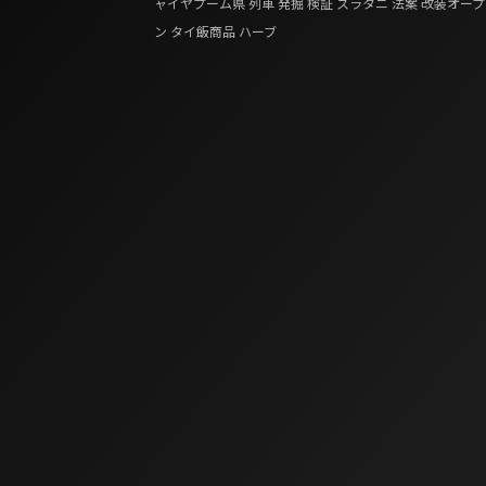
ャイヤプーム県
列車
発掘
検証
スラタニ
法案
改装オープ
ン
タイ飯商品
ハーブ