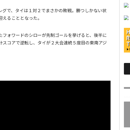
レグで、タイは１対２でまさかの敗戦。勝つしかない状
迎えることとなった。
たフォワードのシローが先制ゴールを挙げると、後半に
計スコアで逆転し、タイが２大会連続５度目の東南アジ