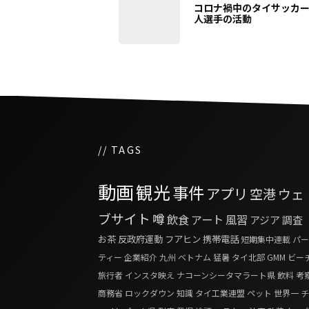
コロナ禍中のタイサッカ
人選手の活動
// TAGS
動画
観光
事件
アプリ
空港
ウェ
ブサイト
噂
飲食
アート
風習
アジア
調査
お茶
反政府運動
フアヒン
携帯電話
短期集中連載
パー
ティー
企業紹介
九州
ベトナム
猛暑
タイ北部
GMM
ビー
旅行者
インスタ映え
ナコーンシータマラート県
飲料
考
商務省
ロックダウン
知識
タイ工業連盟
ペット
世界一
チ