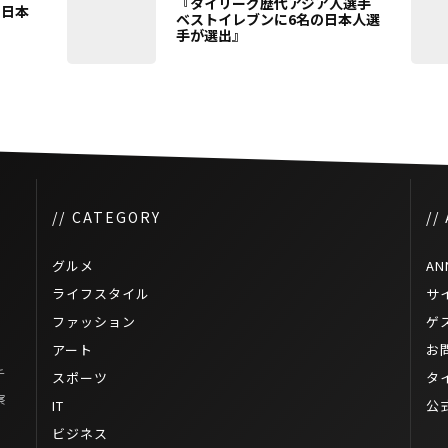
『タイリーグ歴代アジア人選手
ー日本
ベストイレブンに6名の日本人選
手が選出』
// CATEGORY
//
グルメ
AN
ライフスタイル
サ
ファッション
ゲ
アート
お
チ
スポーツ
タ
察
IT
公
ビジネス