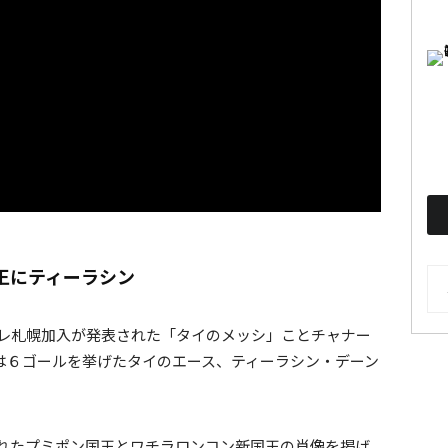
王にティーラシン
AR
ーレ札幌加入が発表された「タイのメッシ」ことチャナー
は６ゴールを挙げたタイのエース、ティーラシン・デーン
されたプミポン国王とワチラロンコン新国王の肖像を掲げ