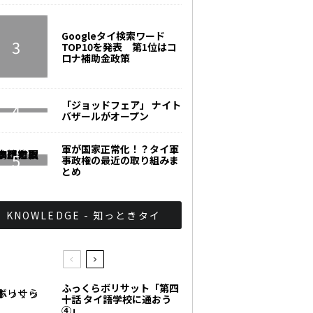
Googleタイ検索ワード
TOP10を発表 第1位はコ
ロナ補助金政策
「ジョッドフェア」 ナイト
バザールがオープン
軍が国家正常化！？タイ軍
事政権の最近の取り組みま
とめ
KNOWLEDGE - 知っときタイ
ふっくらボリサット「第四
十話 タイ語学校に通おう
④」