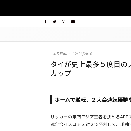
本多辰成
·
12/24/2016
タイが史上最多５度目の
カップ
ホームで逆転、２大会連続優勝
サッカーの東南アジア王者を決めるAFFス
試合合計スコア３対２で勝利して、単独