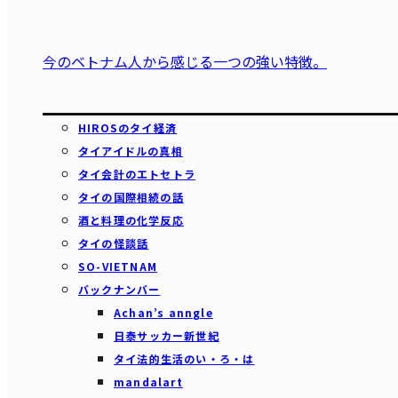
今のベトナム人から感じる一つの強い特徴。
HIROSのタイ経済
タイアイドルの真相
タイ会計のエトセトラ
タイの国際相続の話
酒と料理の化学反応
タイの怪談話
SO-VIETNAM
バックナンバー
Achan’s anngle
日泰サッカー新世紀
タイ法的生活のい・ろ・は
mandalart