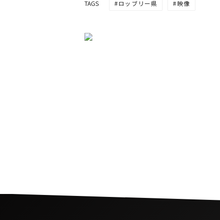
ロッブリー県
映像
TAGS
世界最高峰のウェイクボ
がタイの水上マーケット
するムービー