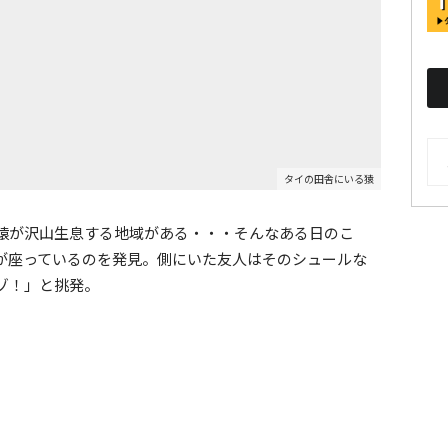
AR
タイの田舎にいる猿
猿が沢山生息する地域がある・・・そんなある日のこ
が座っているのを発見。側にいた友人はそのシュールな
ゾ！」と挑発。