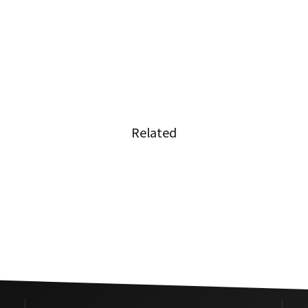
Related
ーダー
雨の中で国王への哀悼の意を捧
を疾走
げる東北地方のタイ人