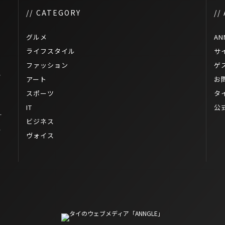
// CATEGORY
//
グルメ
AN
ライフスタイル
サ
ファッション
ゲ
ラ
アート
お
スポーツ
タ
IT
公
ー
ビジネス
ス
ヴォイス