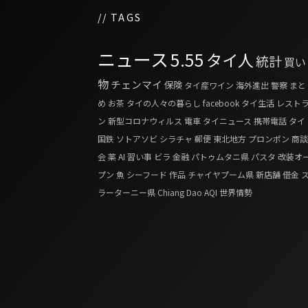
// TAGS
ニュース
5.55
タイ人
統計
買い
物
チェンマイ
保険
タイ産ワイン
海外進出
警察
まと
め
お茶
タイの人々の暮らし
facebook
タイ生活
レスト
ン
新型コロナウィルス
電車
タイニュース
携帯電話
タイ
国鉄
ソトアソビ
シラチャ
郵便
東北地方
プロンポン
商談
会
薬
AI
習い事
ビラ
金融
パトゥムタニ県
パスタ
改装オ
プン
魚
シーフード
作品
チャイヤプーム県
新店舗
借金
ラーターニー県
Chiang Dao
AQI
世界情勢