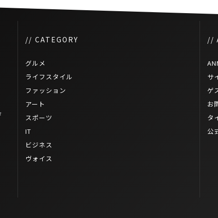
// CATEGORY
//
グルメ
AN
ライフスタイル
サ
ファッション
ゲ
アート
お
タ
スポーツ
タ
IT
公
ビジネス
ヴォイス