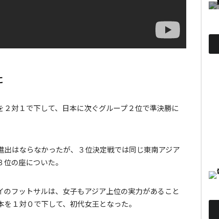
に
を２対１で下して、日本に次ぐグループ２位で準決勝に
進出はならなかったが、３位決定戦では同じ東南アジア
３位の座についた。
イのフットサルは、女子もアジア上位の実力があること
本を１対０で下して、初代女王となった。