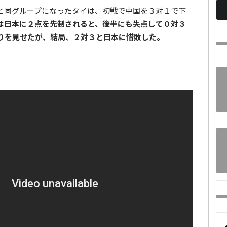
と同グループになったタイは、初戦で中国を３対１で下
は日本に２点を先制されると、後半にも失点して０対３
りを見せたが、結局、２対３と日本に惜敗した。