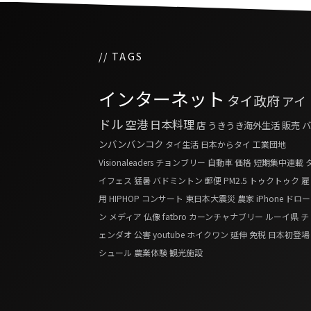
// TAGS
インターネット
タイ政府
アイ
ドル
空港
日本料理
店
うきうき海外生活
販売
バ
ンバンバンコク
タイ生活
日本からタイ
工業団地
Visionaleaders
チョンブリー
自動車
価格
短期集中連載
イフェス
猛暑
バドミントン
郵便
PM2.5
トゥクトゥク
雇
用
HIPHOP
コンサート
東日本大震災
農家
iPhone
ドロー
ン
メディア
仏像
fatbro
カーンチャナブリー
ルーイ県
チ
ェンダオ
公害
youtube
ホイクワン
延伸
免税
日本初登場
シュール
農業体験
観光施設