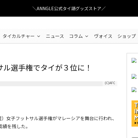
＼ANNGLE公式タイ語グッズストア／
タイカルチャー
ニュース
コラム
ヴォイス
ショップ
サル選手権でタイが３位に！
(C)AFC
連盟）女子フットサル選手権がマレーシアを舞台に行われ、
成績を残した。