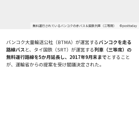
無料運行されているバンコクの赤バス＆国鉄列車（三等席） ©posttoday
バンコク大量輸送公社（BTMA）が運営する
バンコクを走る
路線バス
と、タイ国鉄（SRT）が運営する
列車（三等席）の
無料運行路線を5か月延長し、2017年9月末まで
とすること
が、運輸省からの提案を受け閣議決定された。