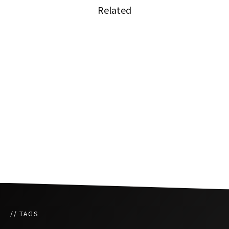
Related
バンコク初の無人交通システム始動
タイのローカル列車で突き付けられる現実
かつてブルートレインを牽いた機関車がタイで
復活！
// TAGS