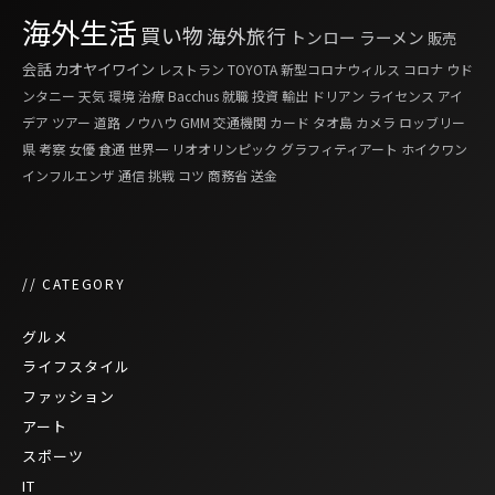
海外生活
買い物
海外旅行
トンロー
ラーメン
販売
会話
カオヤイワイン
レストラン
TOYOTA
新型コロナウィルス
コロナ
ウド
ンタニー
天気
環境
治療
Bacchus
就職
投資
輸出
ドリアン
ライセンス
アイ
デア
ツアー
道路
ノウハウ
GMM
交通機関
カード
タオ島
カメラ
ロッブリー
県
考察
女優
食通
世界一
リオオリンピック
グラフィティアート
ホイクワン
インフルエンザ
通信
挑戦
コツ
商務省
送金
// CATEGORY
グルメ
ライフスタイル
ファッション
アート
スポーツ
IT