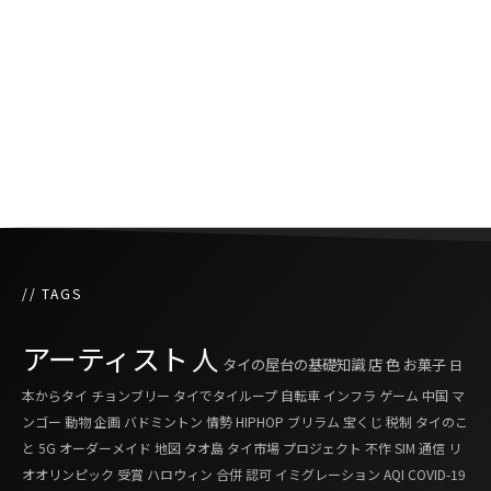
移送中の受刑者が通行人にお布施を依頼したこ
とがSNSで話題に
工事現場で見つかった金色の石は純金ではなく
黄鉄鉱
// TAGS
アーティスト
人
タイの屋台の基礎知識
店
色
お菓子
日
本からタイ
チョンブリー
タイでタイループ
自転車
インフラ
ゲーム
中国
マ
ンゴー
動物
企画
バドミントン
情勢
HIPHOP
ブリラム
宝くじ
税制
タイのこ
と
5G
オーダーメイド
地図
タオ島
タイ市場
プロジェクト
不作
SIM
通信
リ
オオリンピック
受賞
ハロウィン
合併
認可
イミグレーション
AQI
COVID-19