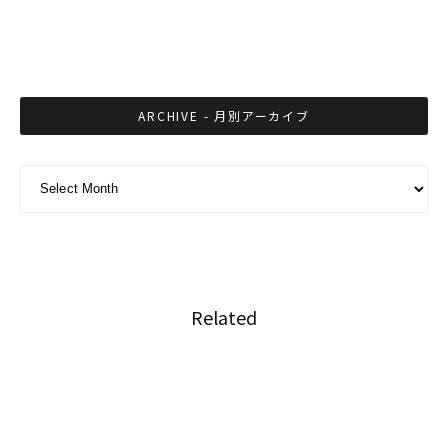
タイで日本語を学ぶひとたち
ARCHIVE - 月別アーカイブ
ARCHIVE - 月別アーカイブ
Related
バレンタイン特別コラボ、花人間とタイの闘魚
“GANON × BETTA”