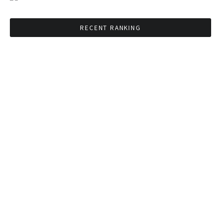
RECENT RANKING
BMAが新年のイベントに向けてルールを発行
タイ観光庁が経済促進に向けインフルエンサー
と連携
Googleタイ検索ワードTOP10を発表 第1位は
コロナ補助金政策
「ジョッドフェア」 ナイトバザールがオープン