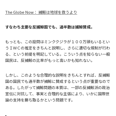
The Globe Now： 捕鯨は地球を救うより
すなわち主要な反捕鯨国でも、過半数は捕鯨賛成。
もっとも、この設問はミンククジラが１００万頭もいるとい
うＩＷＣの推定をきちんと説明し、さらに適切な規制が行わ
る、という前提を明記している。こういう点を知らない一般
国民は、反捕鯨の比率がもっと高いかも知れない。
しかし、このような合理的な説明をきちんとすれば、反捕鯨
国の国民でも過半数が捕鯨に賛成するという点が重要なので
ある。したがって捕鯨問題の本質は、一部の反捕鯨派の政治
宣伝に対抗して、事実と合理的な主張により、いかに国際世
論の支持を勝ち取るかという問題です。