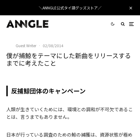
＼ANNGLE公式タイ語グッズストア／
Guest Writer
·
02/08/2014
僕が捕鯨をテーマにした新曲をリリースする
までに考えたこと
バンコク発！長年の国際問題「捕鯨 」をテーマにした新曲「HOGEI」
反捕鯨団体のキャンペーン
人類が生きていくためには、環境との調和が不可欠であるこ
とは、言うまでもありません。
日本が行っている調査のための鯨の捕獲は、資源状態が極め