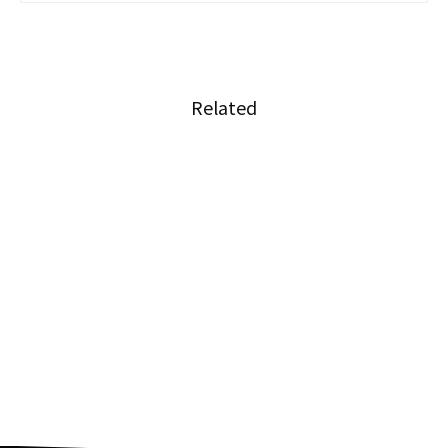
Related
タイの現代アーティストがロサンゼルスで展示
会
19歳のタイ人女性がスヌーカーの国際大会で初
優勝
大型台風を心配する声、タイのツイッタートレ
ンドで#SaveJapanが１位に