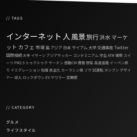
// TAGS
インターネット
人
風景
旅行
洪水
マーケ
ット
カフェ
市場
島
アジア
日本
サイアム
大学
交通事故
Twitter
国際相続
お寺
イサーン
アジアサッカー
コンドミニアム
学生
ATM
情勢
スイ
ーツ
PM2.5
トゥクトゥク
ヤードン
感動CM
煙害
野菜
高速道路
イーペン祭
り
イミグレーション
知識
民主化
カーラシン県
ゾウ
試運転
タンブン
デザイ
ナー
収入
ロックダウン
EV
ヤワラー
定期便
// CATEGORY
グルメ
ライフスタイル