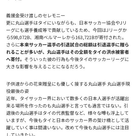
義援金受け渡しのセレモニー
更に丸山選手はタイにいながらも、日本サッカー協会やJリ
ーグにも選手養成等で貢献しているため、今回はJリーグか
ら598,072B、湘南ベルマーレから163,721Bが寄付された。
さらに
本来サッカー選手の引退試合の総額は引退選手に贈ら
れることが多いが、丸山選手はその全額をタイの洪水被害者
へ寄付。
そういった彼の行為も今後タイのサッカーリーグに
大きな影響を与えることになるだろう。
子供達からの花束贈呈にも優しく接する丸山選手 丸山選手現
役最後の姿
近年、タイサッカー界において数多くの日本人選手が活躍出
来る場所を作ったのも丸山選手と言っても過言ではない。引
退後の丸山選手はタイの代表監督など、様々な噂も浮上して
いますが、今後もタイと日本のサッカー界の架け橋として活
躍していく事は間違いない。改めて今後も丸山選手には注目
していきたい。