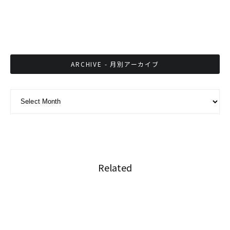
長崎県でタイ人バンドが日本語で歌った曲「い
ますぐあいたい」
ARCHIVE - 月別アーカイブ
ARCHIVE - 月別アーカイブ
Related
コロナ禍中のタイサッカー日本人選手の活動