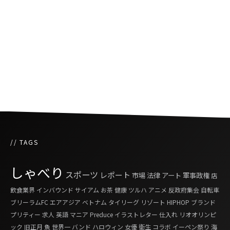
『タイリーグ歴代アジア人選手ベストイレブン
に6名の日本人選手が選出』
コロナウイルスに揺れるタイと世界のサッカー
界
// TAGS
しゃべり
スポーツ
レポート
市場
法律
アート
軍事政権
店
飲食業界
インバウンド
サイアム
お茶
健康
ツルハ
アニメ
反政府集会
自転車
ブリーラムFC
エアアジア
ベトナム
タイリーグ
リゾート
HIPHOP
ブランド
プリティー
求人
英語
マニア
Preduce
イラストレター
仕入れ
リオオリンピ
ック
旧正月
魚
世界一
バンド
ハロウィン
女優
衛生
コラボ
イーペン祭り
海