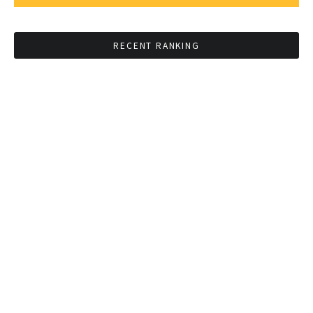
RECENT RANKING
BMAが新年のイベントに向けてルールを発行
タイ観光庁が経済促進に向けインフルエンサー
と連携
Googleタイ検索ワードTOP10を発表 第1位は
コロナ補助金政策
「ジョッドフェア」 ナイトバザールがオープン