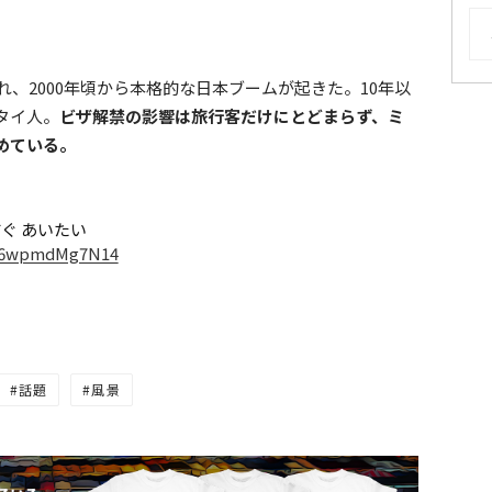
AR
れ、2000年頃から本格的な日本ブームが起きた。10年以
タイ人。
ビザ解禁の影響は旅行客だけにとどまらず、ミ
めている。
ますぐ あいたい
=6wpmdMg7N14
話題
風景