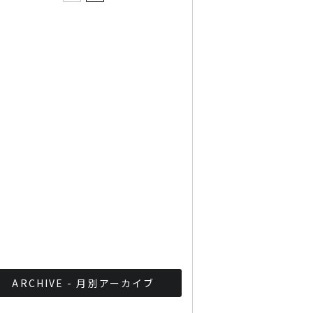
タイで謎の酒規制！教育機
関の半径300mでは酒類販
売禁止
タイで日本のサラリーマン
を解説する本が大ブーム
第142回 タイの雑談
ARCHIVE - 月別アーカイブ