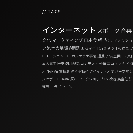
// TAGS
インターネット
スポーツ
音楽
文化
マーケティング
日本食
噂
広告
ファッショ
ン
流行
会話
環境問題
エカマイ
TOYOTA
タイの病気
ロモーション
ローカルサウナ事情
提携
子供
企画
5G
東
本大震災
吹奏楽団
配送
コンテスト
俳優
エコ
カオヤイ
河
Nok Air
富裕層
タイ不動産
クイッティアオ
ハーブ
喚
スケボー
Huawei
原料
ワークショップ
EV
改定
民主化
試
運転
コラボ
ファン