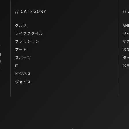
// CATEGORY
//
グルメ
AN
ライフスタイル
サ
ファッション
ゲ
プ
アート
お
日
スポーツ
タ
運
IT
公
起
ビジネス
ヴォイス