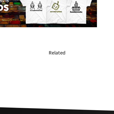
Related
、花人
移送中の受刑者が通行人にお布
×
施を依頼したことがSNSで話題
に