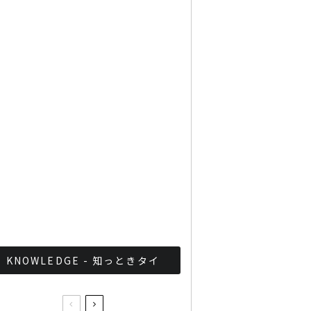
Googleタイ検索ワード
TOP10を発表 第1位はコ
ロナ補助金政策
「ジョッドフェア」 ナイト
バザールがオープン
軍が国家正常化！？タイ軍
事政権の最近の取り組みま
とめ
KNOWLEDGE - 知っときタイ