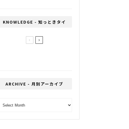
KNOWLEDGE - 知っときタイ
チョンブリーＦＣを支え
る「六人の侍」４／白木
庸平（トレーナー）
ARCHIVE - 月別アーカイブ
RCHIVE - 月別アーカイブ