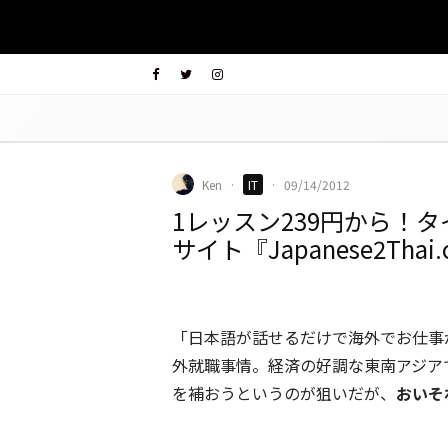
Ken
·
IT
·
09/14/2012
1レッスン239円から！
サイト『Japanese2Thai
「日本語が話せるだけで海外でお仕事
外就職事情。経済の好調な東南アジア
を補おうというのが狙いだが、
おいそ