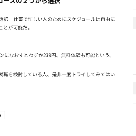
コースの２つから選択
選択。仕事で忙しい人のためにスケジュールは自由に
ことが可能だ。
スンになおすとわずか239円。無料体験も可能という。
就職を検討している人、是非一度トライしてみてはい
A
活