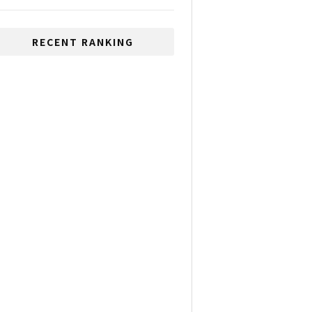
RECENT RANKING
タイの現代アーティストが
ロサンゼルスで展示会
タイの新感染拡大防止規
制とは！？
いじめが多い国、1位は日
本、2位はタイ
コロナウィルスにセンシ
ンレン？タイの代替医療
開発局が研究進める
ソニーピクチャーズがタ
イに世界初のテーマパー
ク設立