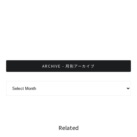
世界の伝統音楽が揃うレコードショッ
プ”Zudrangma Records”
バイオマス・エタノール原料の現場、タイ東北
部のキャッサバ畑を訪ねた
ARCHIVE - 月別アーカイブ
ARCHIVE - 月別アーカイブ
Related