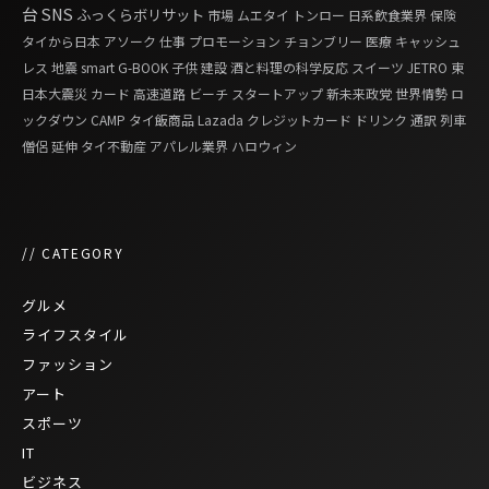
台
SNS
ふっくらボリサット
市場
ムエタイ
トンロー
日系飲食業界
保険
タイから日本
アソーク
仕事
プロモーション
チョンブリー
医療
キャッシュ
レス
地震
smart G-BOOK
子供
建設
酒と料理の科学反応
スイーツ
JETRO
東
日本大震災
カード
高速道路
ビーチ
スタートアップ
新未来政党
世界情勢
ロ
ックダウン
CAMP
タイ飯商品
Lazada
クレジットカード
ドリンク
通訳
列車
僧侶
延伸
タイ不動産
アパレル業界
ハロウィン
// CATEGORY
グルメ
ライフスタイル
ファッション
アート
スポーツ
IT
ビジネス