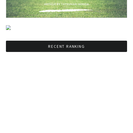
RECENT RANKING
BMAが新年のイベントに向けてルールを発行
タイ観光庁が経済促進に向けインフルエンサー
と連携
Googleタイ検索ワードTOP10を発表 第1位は
コロナ補助金政策