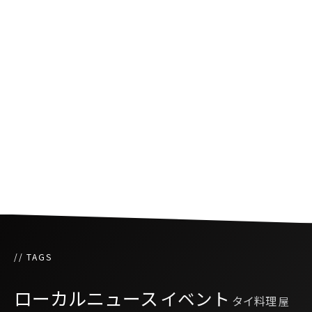
タイ初のブロックチェーンお守り
タイ王国としてのプライドをかけた次世代のデ
モ
タイの食卓をハッピーにする「びじんトマト」
// TAGS
ローカルニュース
イベント
タイ料理
屋