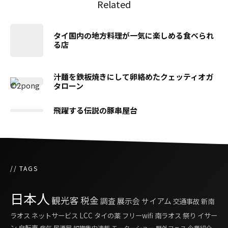
Related
タイ国内の地方料理が一気に楽しめる食べられ
る店
汁麺を鉄板焼きにして卵絡めたクェッティオガ
タローン
飛躍する伝説の豚串屋台
// TAGS
日本人
観光客
税金
調査
展示会
サイアム
交通事故
新南
ラオス
ネットサービス
LCC
タイの薬
フリーwifi
南ラオス
祭り
イサー
ン
自転車
病気
居酒屋
短期集中連載
モーターショー
野外フェス
企業紹介