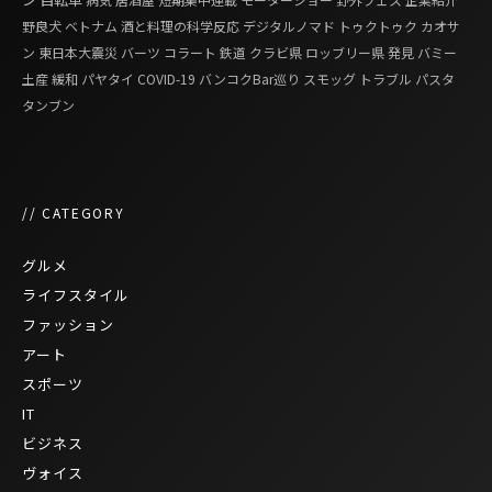
野良犬
ベトナム
酒と料理の科学反応
デジタルノマド
トゥクトゥク
カオサ
ン
東日本大震災
バーツ
コラート
鉄道
クラビ県
ロッブリー県
発見
バミー
土産
緩和
パヤタイ
COVID-19
バンコクBar巡り
スモッグ
トラブル
パスタ
タンブン
// CATEGORY
グルメ
ライフスタイル
ファッション
アート
スポーツ
IT
ビジネス
ヴォイス