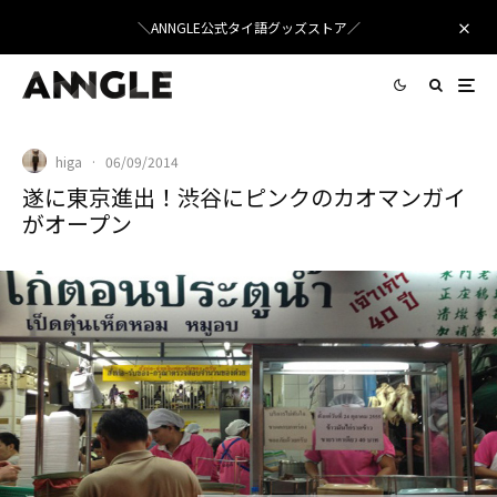
＼ANNGLE公式タイ語グッズストア／
higa
·
06/09/2014
遂に東京進出！渋谷にピンクのカオマンガイ
がオープン