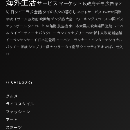
海外生活
サービス
マーケット
反政府デモ
広告
まと
め
日タイコラボ
会話
タイの人々の暮らし
ネットサービス
Twitter
国際
相続
イサーン
反政府
映画館
デング熱
大会
コワーキングスペース
中国
バス
ケットボール
タイのこと
AI
賄賂
航空機
東日本大震災
吹奏楽団
道路
レーベ
ル
タイパーティー
セパタクロー
カンチャナブリー
mac
新未来政党
新店舗
イーペンサンサーイ
日本初登場
イーペン・ランナー・インターナショナル
パクチー
家族
シンブリー県
ヤワラー
タイ南部
クイッティアオ
たばこ
仕入
れ
// CATEGORY
グルメ
ライフスタイル
ファッション
アート
スポーツ