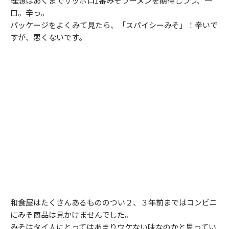
理想はあくまでサッポロ1番みそラーメンを期待しつつ、一
口。辛っ。
パッケージをよくみて見たら、「スパイシーみそ」！辛いで
すが、悪くないです。
和食屋はたくさんあるもののつい２、３年前まではコンビニ
にみそ商品は見かけませんでした。
みそはタイ人にとってはあまりウケない味なのかと思ってい