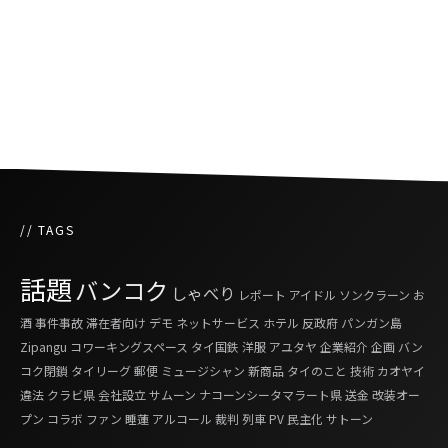
タイ王国としてのプライドをかけた次世代のデ
モ
// TAGS
話題
バンコク
しゃべり
レポート
アイドル
ソンクラーン
お
酒
事件事故
滞在者向け
デモ
ネットサービス
ホテル
反政府
パンガン島
Zipangu
コワーキングスペース
タイ国鉄
洋服
アユタヤ
企業紹介
企画
バン
コク閉鎖
タイリーグ
郵便
ミュージシャン
新商品
タイのこと
技術
カオヤイ
違法
クラビ県
会社設立
サムーン
ナコーンシータマラート県
送金
改装オー
プン
コラボ
ファン
睡蓮
アルコール
裁判
列車
PV
民主化
サトーン