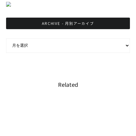
ARCHIVE - 月別アーカイブ
ARCHIVE - 月別アーカイブ
Related
タイ初のブロックチェーンお守り
日本風アフタヌーンティー開催