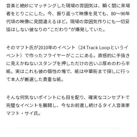
音楽と絶妙にマッチングした現場の雰囲気は、瞬く間に来場
者をとりこにした。今、振り返って映像を見ても、80〜90年
代頃の映像に見間違えるほど。現場の雰囲気作りにも一切妥
協はしない彼なりの”こだわり”が爆発していた。
そのマフト氏が2010年のイベント（24 Track Loopというイ
ベント）で作ったフライヤーがここにある。直感的に手抜き
に見えかねないスタンプを押しただけの古いぶ厚めのわら半
紙。実はこれも彼の個性の塊で、紙は中華街まで探しに行っ
て本人が厳選した貴重な紙。
そんな何気ないポイントにも目を配り、確実なコンセプトで
完璧なイベントを展開し、今なお前進し続けるタイ人音楽家
マフト・サイ氏。