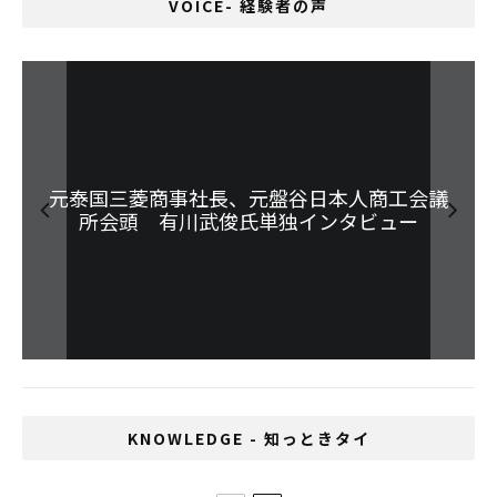
VOICE- 経験者の声
アイドルインタビュー「NEEDS」in 日本博バ
元泰国三菱商事社長、元盤谷日本人商工会議
「ふれあいの大切さを伝えたい！」高校英語
日本のイラストレーターとタイのシンガーソ
東南アジアで旋風を巻き起こすカラースタイ
リスト、田岡道子さん独占インタビュー
所会頭 有川武俊氏単独インタビュー
ングライターの繋がり
教師、徳永美沙さん
ンコク2019
KNOWLEDGE - 知っときタイ