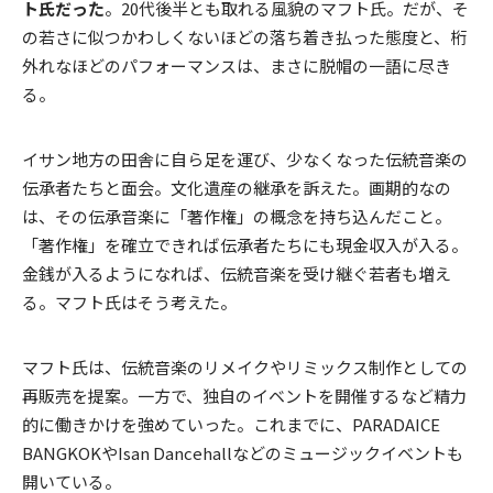
ト氏だった
。20代後半とも取れる風貌のマフト氏。だが、そ
の若さに似つかわしくないほどの落ち着き払った態度と、桁
外れなほどのパフォーマンスは、まさに脱帽の一語に尽き
る。
イサン地方の田舎に自ら足を運び、少なくなった伝統音楽の
伝承者たちと面会。文化遺産の継承を訴えた。画期的なの
は、その伝承音楽に「著作権」の概念を持ち込んだこと。
「著作権」を確立できれば伝承者たちにも現金収入が入る。
金銭が入るようになれば、伝統音楽を受け継ぐ若者も増え
る。マフト氏はそう考えた。
マフト氏は、伝統音楽のリメイクやリミックス制作としての
再販売を提案。一方で、独自のイベントを開催するなど精力
的に働きかけを強めていった。これまでに、PARADAICE
BANGKOKやIsan Dancehallなどのミュージックイベントも
開いている。