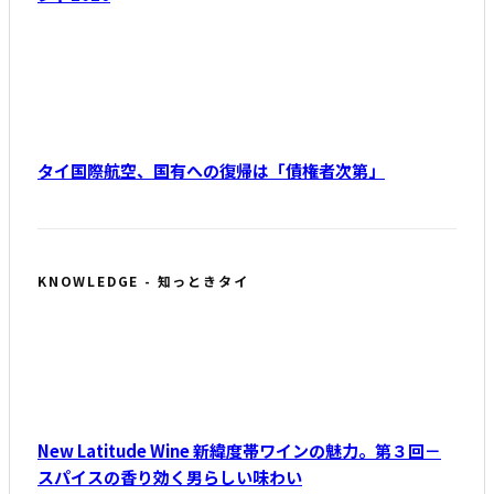
タイ国際航空、国有への復帰は「債権者次第」
KNOWLEDGE - 知っときタイ
New Latitude Wine 新緯度帯ワインの魅力。第３回－
スパイスの香り効く男らしい味わい