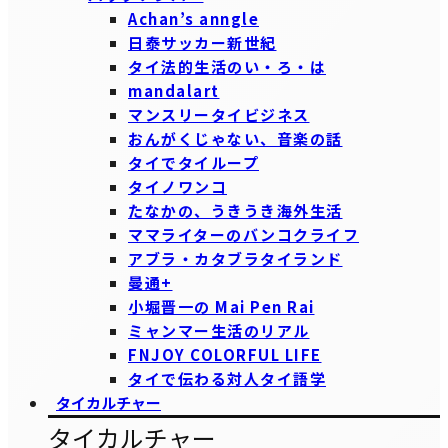
Achan’s anngle
日泰サッカー新世紀
タイ法的生活のい・ろ・は
mandalart
マンスリータイビジネス
おんがくじゃない、音楽の話
タイでタイループ
タイノワンコ
たなかの、うきうき海外生活
ママライターのバンコクライフ
アブラ・カタブラタイランド
曼通+
小堀晋一の Mai Pen Rai
ミャンマー生活のリアル
FNJOY COLORFUL LIFE
タイで伝わる対人タイ語学
タイカルチャー
タイカルチャー