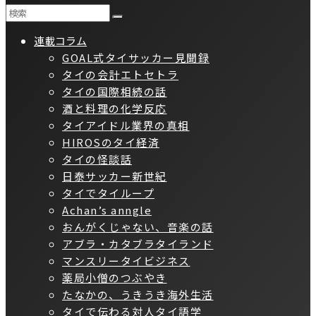
連載コラム
GOAL式タイサッカー見聞録
タイの会計エトセトラ
タイの国際相続の話
酒と料理の化学反応
タイアイドル業界の真相
HIROSのタイ経済
タイの怪談話
日泰サッカー新世紀
タイでタイループ
Achan’s anngle
おんがくじゃない、音楽の話
アブラ・カタブラタイランド
マンスリータイビジネス
薬局小僧のつぶやき
たなかの、うきうき海外生活
タイで伝わる対人タイ語学