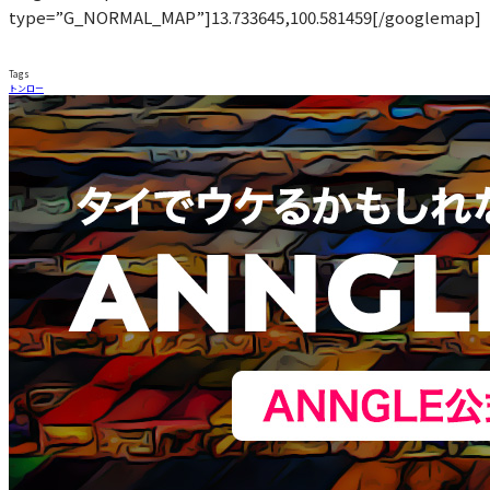
type=”G_NORMAL_MAP”]13.733645,100.581459[/googlemap]
Tags
トンロー