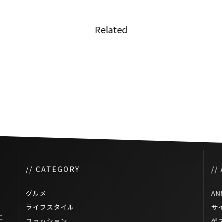
Related
日本の食材で創作タイ料理を！
るタイ
「Yum! Yam! SOUL SOUP
KITCHEN」特別版がバンコクで
開催！
// CATEGORY
//
グルメ
AN
対
ライフスタイル
サ
工
ファッション
ゲ