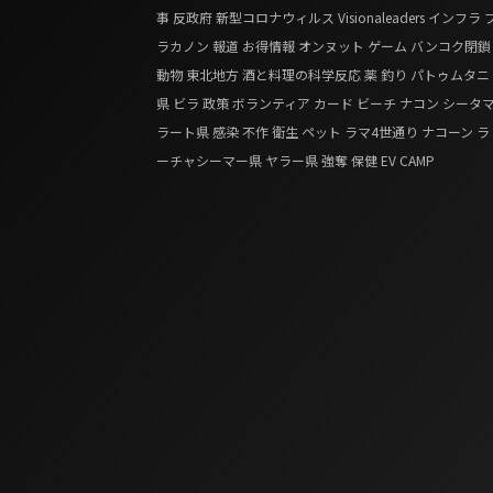
事
反政府
新型コロナウィルス
Visionaleaders
インフラ
ラカノン
報道
お得情報
オンヌット
ゲーム
バンコク閉鎖
動物
東北地方
酒と料理の科学反応
薬
釣り
パトゥムタニ
県
ビラ
政策
ボランティア
カード
ビーチ
ナコン シータ
ラート県
感染
不作
衛生
ペット
ラマ4世通り
ナコーン ラ
ーチャシーマー県
ヤラー県
強奪
保健
EV
CAMP