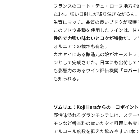
フランスのコート・デュ・ローヌ地方を
た1本。強い日射しが降り注ぎながらも
生育にマッチ。品質の良いブドウが収穫
このブドウ品種を使用したワインは、甘
性的で力強い味わいとコクが特徴
だ。フ
ォルニアでの栽培も有名。
カオヤイにある醸造元の娘がオーストラ
ンとして完成させた。日本にも出荷して
も影響力のあるワイン評価機関
「ロバー
も知られる。
ソムリエ：Koji Haraからの一口ポイント
野性味溢れるグランモンテには、ステー
モンなど香辛料の効いたタイ料理にも実
アルコール度数を抑えた飲みやすい1本