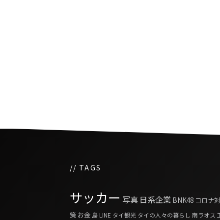
世界のワイン好きも訪れ
で人気の２大ワイナリー
// TAGS
サッカー
写真
日系企業
BNK48
コロナ
策
お金
島
LINE
タイ観光
タイの人々の暮らし
南ラオス