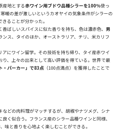
原産地とする
赤ワイン用ブドウ品種シラーを100％
使っ
、寒暖の差が激しいというカオヤイの気象条件がシラーの
できることが分かった。
く香ばしいスパイスに似た香りを持ち、色は濃赤色、
男
ランス、タイのほか、オーストラリア、チリ、米カリフ
リアにワイン留学。その技術を持ち帰り、タイ産赤ワイ
おり、上々の出来として高い評価を得ている。世界で最
ト・パーカー」で83点
（100点満点）を獲得したことで
キなどの肉料理がマッチするが、胡椒やナツメグ、シナ
に良く似合う。フランス産のシラー品種ワインと同様、
で、味と香りを心地よく楽しむことができる。