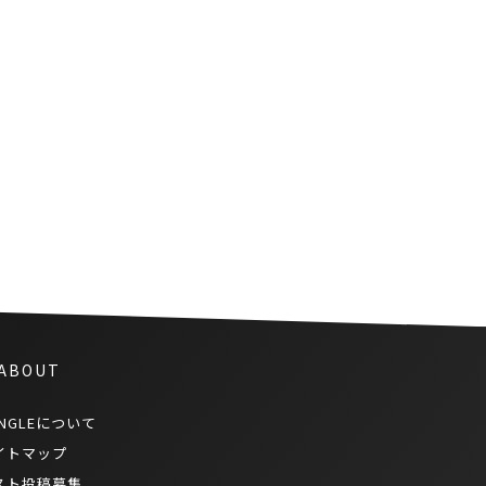
New Latitude Wine 新緯度帯
ワインの魅力。最終回－リッチ
で膨らみのあるボディ
 ABOUT
NGLEについて
イトマップ
スト投稿募集