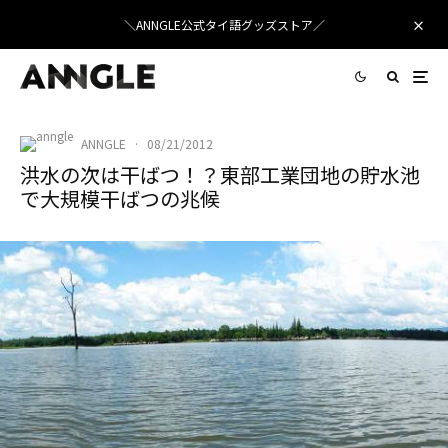
＼ANNGLE公式タイ語グッズストア／
ANNGLE
·
08/21/2012
洪水の次は干ばつ！？東部工業団地の貯水池
で大規模干ばつの兆候