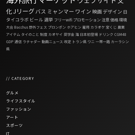
ウェブサイト
文
化
Jリーグ
バス
ミャンマー
ワイン
映画
デザイン
日
タイコラボ
ビール
選挙
フリーwifi
プロモーション
注意
価格
環境
大会
Bacchus
野外フェス
プロンポン
ホアヒン
雇用
カラオケ
宝くじ
農業
アイテム
タイのこと
制度
カオヤイ
奨学金
海
日本初登場
ドリンク
CGM48
GDP
通信
ラチャダー
動画ニュース
改定
トラン県
ワニ
一帯一路
カーラシン
県
// CATEGORY
グルメ
ライフスタイル
ファッション
アート
スポーツ
IT