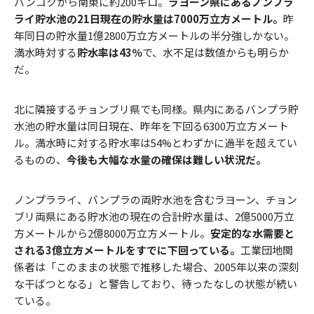
バンコクから南東に約200キロ。
ラヨーン県にあるノンプラ
ライ貯水池の21日現在の貯水量は7000万立方メートル。
昨
年同日の貯水量1億2800万立方メートルの半分強しかない。
満水時対する
貯水率は43％
で、水不足は数値からも明らか
だ。
北に隣接するチョンブリ県でも同様。県内にあるバンプラ貯
水池の貯水量は同日現在、昨年を下回る6300万立方メート
ル。満水時に対する貯水率は54%とわずかに過半を超えてい
るものの、
今後も大幅な水量の確保は難しい状況だ。
ノンプラライ、バンプラの両貯水池を含むラヨーン、チョン
ブリ両県にある貯水池の現在の合計貯水量は、2億5000万立
方メートルから2億8000万立方メートル。
安定的な水需要と
される3億立方メートルをすでに下回っている。
工業団地関
係者は「このままの状態で推移した場合、2005年以来の深刻
な干ばつとなる」と警告しており、待ったなしの状態が続い
ている。