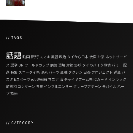
// TAGS
話題
動画
旅行
スマホ
風習
政治
タイから日本
渋滞
お茶
ネットサービ
ス
選挙
QR
ワールドカップ
病気
環境
対策
野球
タイのバイク事情
バミー
配
送
特集
スコータイ県
温泉
バーツ
金融
タクシン
日泰
プロジェクト
送金
パ
スタ
Eスポーツ
iot
運輸省
マニア
海
チャイヤプーム県
ICカード
インラック
前首相
コンケーン
考察
インフルエンサー
タレーブアデーン
モバイル
ハー
ブ
延伸
// CATEGORY