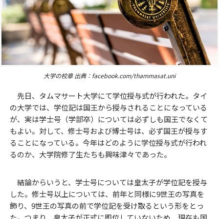
大学の校章 出典：facebook.com/thammasat.uni
先日、タムマサート大学にて学位授与式が行われた。タイ
の大学では、学位記は国王から授与されることになっている
が、実は学士号（学部卒）については必ずしも国王でなくて
もよい。対して、修士号および博士号は、必ず国王が授与す
ることになっている。今年はどのように学位授与式が行われ
るのか、大学院修了生たちも興味津々であった。
結論からいうと、学士号については皇太子が学位記を授与
した。修士号以上については、前年と同様に9世王の写真を
飾り、9世王の写真の前で学位記を受け取るという形をとっ
た。つまり、皇太子が正式に即位していないため、現在も国