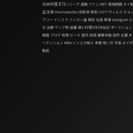
日本料理
BTS
Jリーグ
漫画
ワイン
MRT
環境問題
タイ
空
支援
Visionaleaders
自転車
新型コロナウィルス
チョ
ブリー
インフラ
パンガン島
病気
社長
事情
instagram
火
災
治療
デング熱
猛暑
酒と料理の科学反応
オークション
賄賂
ブログ
政策
ビーチ
運河
英語
農業体験
自然
女優
オ
ーディション
MMA
インスタ映え
考察
使い方
宇宙
タイ不
動産