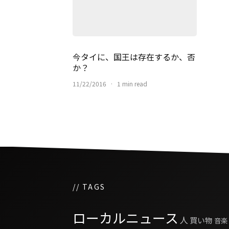
今タイに、国王は存在するか、否
か？
11/22/2016
·
1 min read
// TAGS
ローカルニュース
人
買い物
音楽