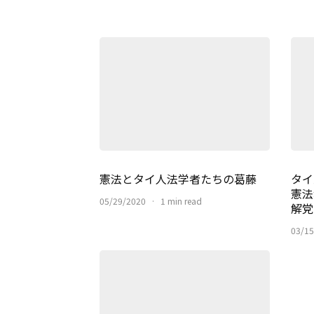
憲法とタイ人法学者たちの葛藤
タイ
憲法
05/29/2020
·
1 min read
解党
03/15