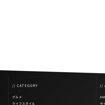
// CATEGORY
//
グルメ
AN
ライフスタイル
サ