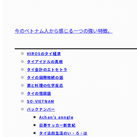
今のベトナム人から感じる一つの強い特徴。
HIROSのタイ経済
タイアイドルの真相
タイ会計のエトセトラ
タイの国際相続の話
酒と料理の化学反応
タイの怪談話
SO-VIETNAM
バックナンバー
Achan’s anngle
日泰サッカー新世紀
タイ法的生活のい・ろ・は