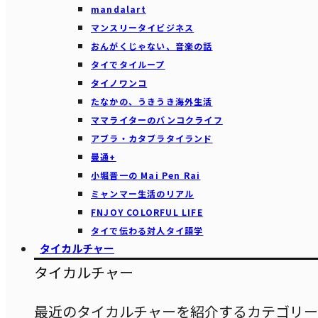
mandalart
マンスリータイビジネス
おんがくじゃない、音楽の話
タイでタイループ
タイノワンコ
たなかの、うきうき海外生活
ママライターのバンコクライフ
アブラ・カタブラタイランド
曼通+
小堀晋一の Mai Pen Rai
ミャンマー生活のリアル
FNJOY COLORFUL LIFE
タイで伝わる対人タイ語学
タイカルチャー
タイカルチャー
最近のタイカルチャーを紹介するカテゴリー