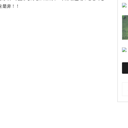
を是非！！
AR