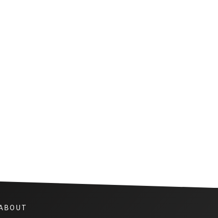
第163回 タイでテニスをやって
みた！
 ABOUT