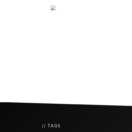
第165回 新年あけまして
＆大発表！！
// TAGS