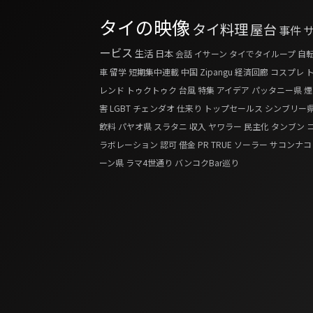
タイの映像
タイ料理
屋台
事件
ービス
生活
日本
会話
イサーン
タイでタイループ
自
車
留学
短期集中連載
中国
Zipangu
経済回廊
コスプレ
レンド
トゥクトゥク
台風
特集
アイデア
パッタニー県
煙
害
LGBT
チェンダオ
仕来り
トップセールス
シンブリー
飲料
パヤオ県
スラタニ
収入
ヤワラー
民主化
タンブン
ラボレーション
認可
借金
PR
TRUE
ソーラー
サコンナコ
ーン県
ラマ4世通り
バンコクBar巡り