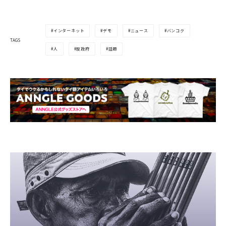
インターネット
デモ
ニュース
バンコク
TAGS
人
反政府
話題