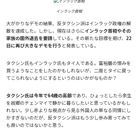
インラック首相
大がかりなデモの結果、反タクシン派はインラック政権の解
散を達成した。しかし、現在はさらに
インラック首相やその
家族の国外退去を要請
している。その新たな目標を掲げ、
22
日に再び大きなデモを行う
と発表している。
タクシン氏もインラック氏もタイ人である。富裕層の恨みを
買うようなことをしたのかもしれないが、二度とタイに戻っ
てこられないようにするというのはいかがなものか？
タクシン氏は今年で64歳の高齢
であり、ひょっとしたら余生
を故郷のチェンマイで静かに暮らしたいと思っているかもし
れない。少し赤よりな視点から見る外国人の単なる同情にし
かすぎないのだが、反タクシン派はもう少し歩み寄ってみて
も良いのではないかと思う。