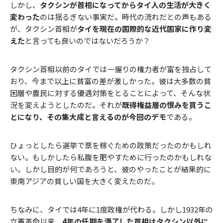
しかし、
タクシンが首相になってからタイ人の生活が大きく
変わった
のは揺るぎない事実だ。時代の流れだとの声もある
が、タクシン首相が
タイを現在の国際的な近代国家に作り変
えた
と言っても良いのではないだろうか？
タクシン首相以前のタイでは一握りの権力者が富を独占して
おり、今まで以上に貧富の差が激しかった。彼は大多数の貧
困層や農民に対する優遇対策をとることによって、そんな状
況を変えようとしたのだ。それが
既得権益層の恨みを買うこ
とになり、その集大成と言えるのが今回のデモ
である。
ひょっとしたら選挙で票を稼ぐための政策だったのかもしれ
ない。もしかしたら私腹を肥やすために行ったのかもしれな
い。しかし目的が何であろうと、彼のやったことが結果的に
東南アジアの貧しい国を大きく変えたのだ。
ちなみに、タイでは4年に1度政権が代わる。しかし1932年の
立憲革命以来、
4年の任期を満了した首相はタクシン以外に