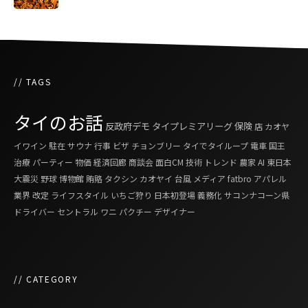
// TAGS
タイのお話
反政府デモ
タイプレミアリーグ
保険
店
カオヤ
イワイン
駐在
サウナ
行事
ビザ
チョンブリー
タイでタイループ
電車
国王
治療
パーティー
物価
経済回廊
商談会
面白CM
技術
トレンド
農家
AI
東日本
大震災
野球
博物館
賄賂
タクシン
カオヤイ
台風
メディア
fatbro
アパレル
業界
改定
ライフスタイル
いちご狩り
日本初登場
義務化
サコンナコーン県
ドライバー
セントラル
ワニ
パクチー
デザイナー
// CATEGORY