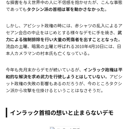
な損害を与え世界中の人に不信感を抱かせたが、こんな事態
であっても
タクシン派の首相は軍を動かさなかった
。
しかし、アピシット政権の時には、赤シャツの乱入によるア
セアン会合の中止をはじめとする様々なデモに手を焼き、
武
力による強制排除を行い大量の死傷者を出すこととなった
。
流血の土曜、暗黒の土曜と呼ばれる2010年4月10日には、日
本人カメラマンの村本氏も亡くなっている。
今年も先月末からデモが続いているが、
インラック政権は平
和的な解決を求め武力を行使しようとはしていない
。アピシ
ット政権の失敗の影響もあるのだろうが、今のところタクシ
ン派から攻撃を仕掛けるということはなさそうだ。
インラック首相の想いと止まらないデモ