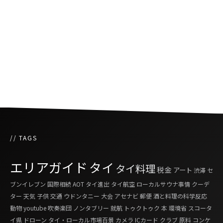
バレンタイン特別コラボ、花人間とタイの闘魚
“GANON × BETTA”
タイのシンセポップバンドTELEx TELEXs来日
直前インタビュー
// TAGS
エリアガイド
タイ
タイ料理
税金
アート
渋滞
セ
ブンイレブン
国際相続
AOT
タイ進出
タイ航空
ローカルサウナ事情
クーデ
ター
天気
子供
交通
ウドンタニー
大会
アセナビ
郵便
酒と料理の科学反応
動物
youtube
吹奏楽団
ノンタブリー
就航
トゥクトゥク
本
環境省
スコータ
イ県
ドローン
タイ・ローカル市場百景
カメラ
ICカード
クラブ
原料
コンケ