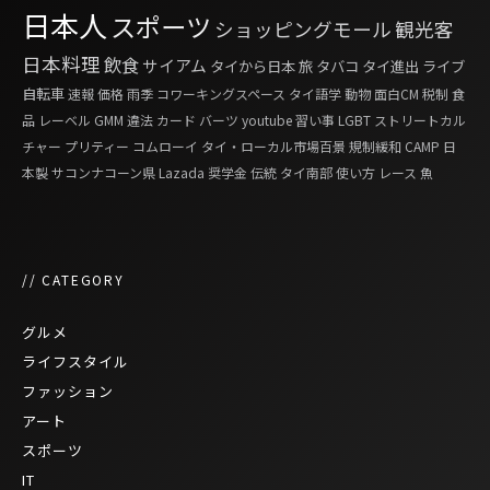
日本人
スポーツ
ショッピングモール
観光客
日本料理
飲食
サイアム
タイから日本
旅
タバコ
タイ進出
ライブ
自転車
速報
価格
雨季
コワーキングスペース
タイ語学
動物
面白CM
税制
食
品
レーベル
GMM
違法
カード
バーツ
youtube
習い事
LGBT
ストリートカル
チャー
プリティー
コムローイ
タイ・ローカル市場百景
規制緩和
CAMP
日
本製
サコンナコーン県
Lazada
奨学金
伝統
タイ南部
使い方
レース
魚
// CATEGORY
グルメ
ライフスタイル
ファッション
アート
スポーツ
IT