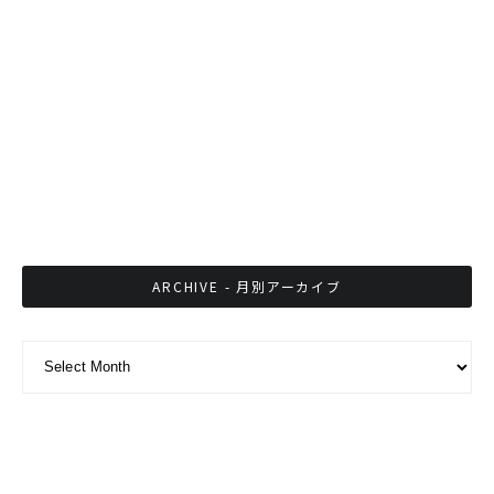
北海道FMラジオ局NORTH WAVEでバンコクDJ
特集
移動販売車1500台に急増 政府、衛生や安全管
理を徹底
ARCHIVE - 月別アーカイブ
ARCHIVE - 月別アーカイブ