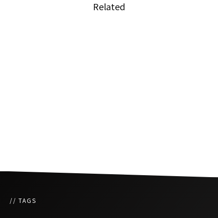
Related
タイ スラータニー県観光収入の増加見込み
ビザ延長手続き、事前オンライン予約が可能に
特別休暇の設定、観光需要へ期待
// TAGS