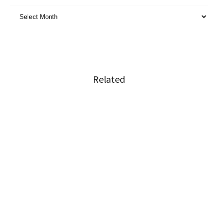
ARCHIVE - 月別アーカイブ
Related
“鉄人の審査員”がプロデュース！安くて美味い
丼もの屋「YooiDon」
タイ人との食事会におけるTPO
バンコクで日本のおいしいをお届けする”空飛
ぶ食卓”イベント