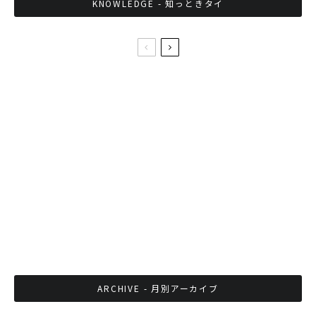
KNOWLEDGE - 知っときタイ
タイ国王の崩御、バンコクの片隅から今のタイ
に感じる事。
「サッカーを教えに来てくれてありがと
う」“タイのメッシ”から日本へ
タイでは5月1日が休日。「どうして？」という
声にお応えして…。
ARCHIVE - 月別アーカイブ