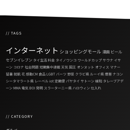
// TAGS
インターネット
ショッピングモール
漫画
ビール
セブンイレブン
タイ生活
料金
タイノワンコ
ワールドカップ
サウナ
イサ
ーン
コロナ
社会問題
短期集中連載
天気
国王
オンヌット
オフィス
マナー
猛暑
就航
花
感動CM
食品
LGBT
バーツ
野菜
クラビ県
ルーイ県
煙害
ナコン
シータマラート県
レーベル
iot
定期便
パヤタイ
サトーン
緩和
タレーブアデ
ーン
MMA
電気
BOI
発明
スラーターニー県
ハロウィン
仕入れ
// CATEGORY