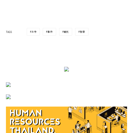
お寺
事件
観光
警察
TAGS