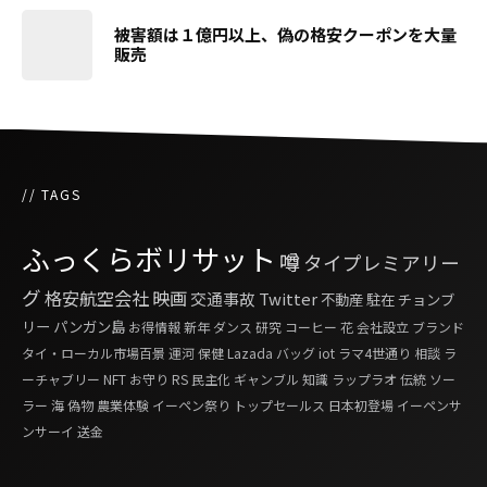
被害額は１億円以上、偽の格安クーポンを大量
販売
// TAGS
ふっくらボリサット
噂
タイプレミアリー
グ
格安航空会社
映画
交通事故
Twitter
不動産
駐在
チョンブ
リー
パンガン島
お得情報
新年
ダンス
研究
コーヒー
花
会社設立
ブランド
タイ・ローカル市場百景
運河
保健
Lazada
バッグ
iot
ラマ4世通り
相談
ラ
ーチャブリー
NFT
お守り
RS
民主化
ギャンブル
知識
ラップラオ
伝統
ソー
ラー
海
偽物
農業体験
イーペン祭り
トップセールス
日本初登場
イーペンサ
ンサーイ
送金