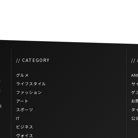
アルンに行く方法
// CATEGORY
//
グルメ
AN
ル
ライフスタイル
サ
エ
ファッション
ゲ
アート
お
価
スポーツ
タ
チ
IT
公
ビジネス
ヴォイス