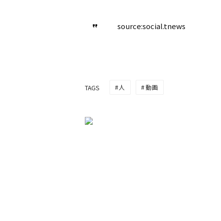
source:social.tnews
人
動画
TAGS
タイで活動する人気日本