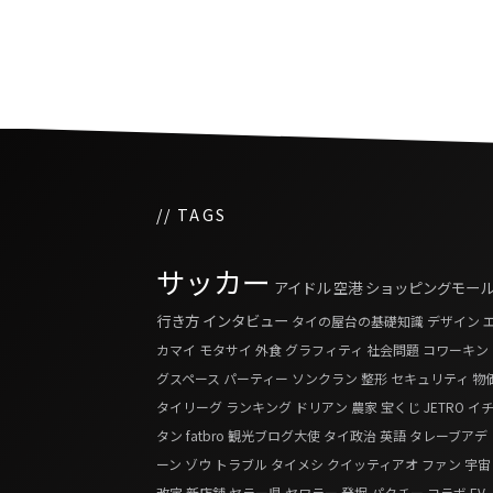
チューバーまとめ
// TAGS
サッカー
アイドル
空港
ショッピングモー
行き方
インタビュー
タイの屋台の基礎知識
デザイン
カマイ
モタサイ
外食
グラフィティ
社会問題
コワーキン
グスペース
パーティー
ソンクラン
整形
セキュリティ
物
タイリーグ
ランキング
ドリアン
農家
宝くじ
JETRO
イ
タン
fatbro
観光ブログ大使
タイ政治
英語
タレーブアデ
ーン
ゾウ
トラブル
タイメシ
クイッティアオ
ファン
宇宙
改定
新店舗
ヤラー県
ヤワラー
発掘
パクチー
コラボ
EV