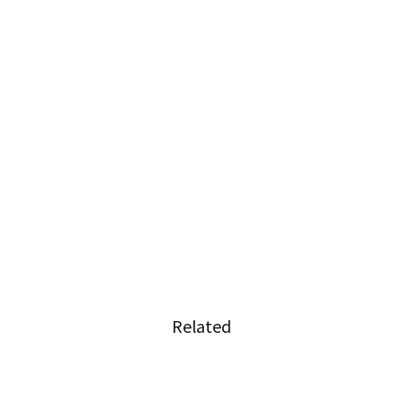
Related
人ユー
タイ旅行者必見！快適にワット