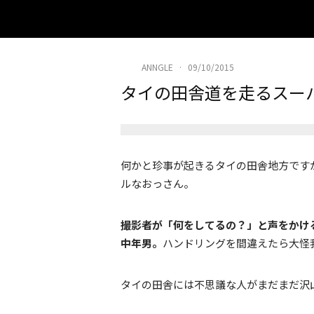
ANNGLE
·
09/10/2015
タイの田舎道を走るスー
何かと珍事が起きるタイの田舎地方です
ルなおっさん。
撮影者が「何をしてるの？」と声をかけ
中年男。
ハンドリングを間違えたら大怪
タイの田舎には不思議な人がまだまだ沢