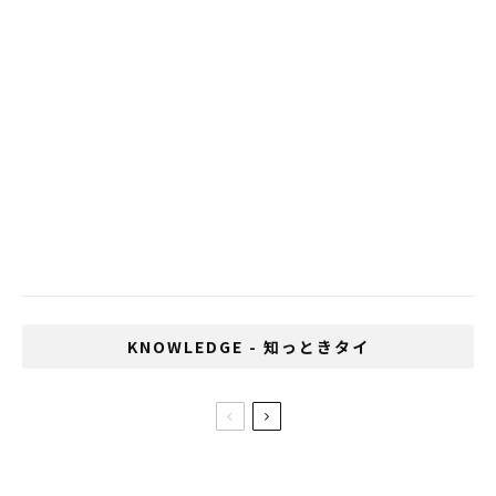
タイ旧正月 ソンクラーンに禁止令
いじめが多い国、1位は日本、2位はタイ
幸福のためにタイの消費行動が活発化
「スシロー」タイ一号店がバンコクにオー
プン
バンコクの最新の流行 フォトブースとは
KNOWLEDGE - 知っときタイ
日本風アフタヌーンティー開催