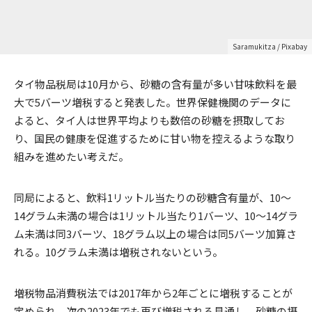
Saramukitza
/ Pixabay
タイ物品税局は10月から、砂糖の含有量が多い甘味飲料を最
大で5バーツ増税すると発表した。世界保健機関のデータに
よると、タイ人は世界平均よりも数倍の砂糖を摂取してお
り、国民の健康を促進するために甘い物を控えるような取り
組みを進めたい考えだ。
同局によると、飲料1リットル当たりの砂糖含有量が、10～
14グラム未満の場合は1リットル当たり1バーツ、10～14グラ
ム未満は同3バーツ、18グラム以上の場合は同5バーツ加算さ
れる。10グラム未満は増税されないという。
増税物品消費税法では2017年から2年ごとに増税することが
定められ、次の2023年でも再び増税される見通し。砂糖の摂