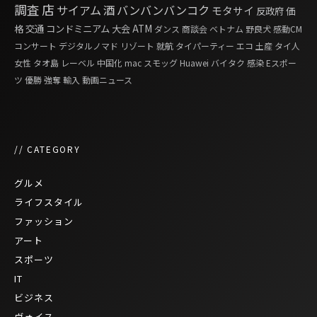
調査
店
サイアム
酒
バンバンバンコク
モタサイ
反政府
価
格
交通
コンドミニアム
大会
ATM
ダンス
商談会
ベトナム
野良犬
感動CM
コンサート
デジタルノマド
リゾート
就航
タイパーティー
エコ
土産
タイ人
女性
タオ島
レーベル
中国化
mac
スモッグ
Huawei
バイタク
感染
Eスポー
ツ
優勝
強奪
輸入
動画ニュース
// CATEGORY
グルメ
ライフスタイル
ファッション
アート
スポーツ
IT
ビジネス
ヴォイス