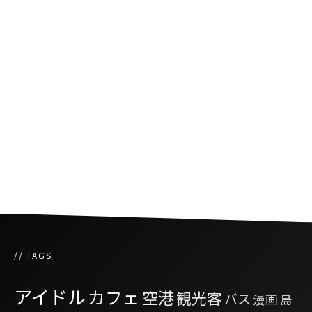
タイでiPhoneを狙ったスパムメール拡大中
LINEとタイと中国の関係
バンコクで発生した”iPhone狩り強奪殺人”で
逮捕された男２人に死刑判決
// TAGS
アイドル
カフェ
空港
観光客
バス
漫画
島