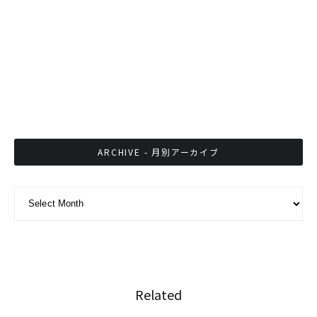
さすが足ワザ王国！タイが５大会連続のフット
サルW杯出場権獲得
タイで学校、公共交通機関、スポーツイベント
への制限が解除
ARCHIVE - 月別アーカイブ
ARCHIVE - 月別アーカイブ
Related