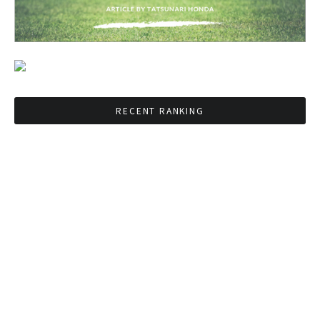
RECENT RANKING
BMAが新年のイベントに向けてルールを発行
タイ観光庁が経済促進に向けインフルエンサー
と連携
Googleタイ検索ワードTOP10を発表 第1位は
コロナ補助金政策