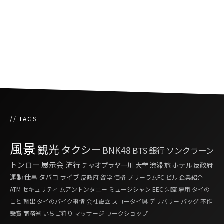
タイの食卓をハッピーにする「びじんトマト」
タイとビジネスについて思うこと。
// TAGS
風景
観光
タクシー
BNK48
BTS
銀行
ソンクラーン
トンロー
展示会
流行
チャオプラヤー川
大学
渋滞
旅
ホテル
反政府
運動
仕事
タバコ
ライブ
反政府
留学
価格
ブリーラムFC
ビル
企業紹介
ATM
セキュリティ
ムアントンタニー
ミュージシャン
EEC
洞窟
雇用
タイの
こと
輸出
タイのバイク事情
会社設立
スコータイ県
デリバリー
バッグ
不作
受賞
商務省
いちご狩り
マッサージ
ワークショップ