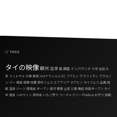
タイの最低賃金が引き上げ
// TAGS
タイの映像
観光
空港
島
調査
インバウンド
大学
会話
お
茶
フットサル
行事
新型コロナウィルス
EC
フアヒン
グラフィティ
プラカノ
ン
バー
報道
提携
地震
野外フェス
エアアジア
ホアヒン
タイフェス
企画
就
航
温泉
バーツ
環境省
オープン
運河
煙害
土産
公害
喚起
改装オープン
タイ
米
借金
ハロウィン
奨学金
いちご狩り
ラーチャブリー
Preduce
お守り
挑戦