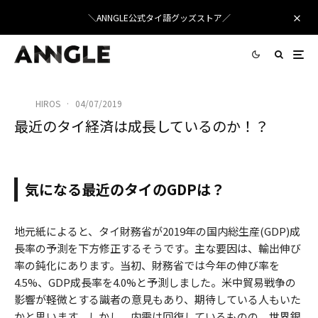
＼ANNGLE公式タイ語グッズストア／
HIROS
·
04/07/2019
最近のタイ経済は成長しているのか！？
Walkerssk
/ Pixabay
気になる最近のタイのGDPは？
地元紙によると、タイ財務省が2019年の国内総生産(GDP)成
長率の予測を下方修正するそうです。主な要因は、輸出伸び
率の鈍化にあります。当初、財務省では今年の伸び率を
4.5%、GDP成長率を4.0%と予測しました。米中貿易戦争の
影響が軽微とする識者の意見もあり、期待している人もいた
かと思います。しかし、内需は回復しているものの、世界銀