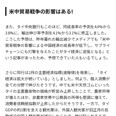
米中貿易戦争の影響はある!
また、タイ中央銀行もこのほど、同成長率の予測を4.0%から
3.8%に、輸出伸び率予測を4.1%から3.1%に修正しました。
こうした予想は、昨年暮れの輸出減少でメディアでも「米中
貿易戦争の影響による中国経済の成長率が低下し、サプライ
チェーンにも打撃を与えたことがタイ経済に逆風となる」と
いう記事があったため、予想できていた人もいるでしょう。
さらに同行は2月の主要経済指標(速報値)を発表し、「タイ
経済は拡大が続いている」としました。何より、個人消費が
全ての分野で伸びたそうです。中でも米や天然ゴムといった
タイの主要農産物の価格が軒並み上昇したことで、農家所得
が増えたほか、非農家世帯や公務員の所得も堅調に増えて、
消費者信頼感指数が上昇したからだそうです。一方で、タイ
GDPの約1割を支える観光業は、外国人観光客が旧正月の反
動減で中国人観光客が減少したことで、伸び悩んだそうで