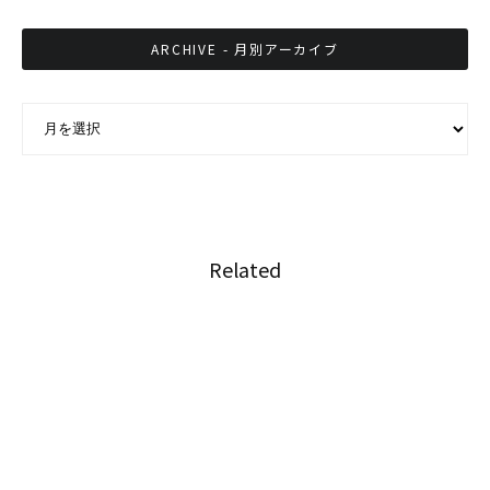
ARCHIVE - 月別アーカイブ
ARCHIVE - 月別アーカイブ
Related
憲法とタイ人法学者たちの葛藤
タイの景気、2020年は意外と明るい?